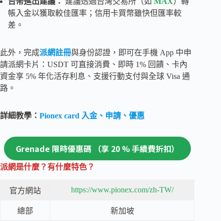
台幣進出建議：
建議透過台灣交易所（如
MAX
）轉
帳入金以獲取較佳匯率；信用卡買幣雖快但匯率較
差。
此外，完成
派網註冊
與身份認證，即可在手機 App 中申
請派網卡片：USDT 可直接消費、即時 1% 回饋、卡內
資金享 5% 年化活存利息、支援行動支付與全球 Visa 通
路。
詳細教學：
Pionex card 入金、申請、優惠
Grenade 限時優惠碼 （享 20 % 手續費折扣）
派網是什麼？有什麼特色？
https://www.pionex.com/zh-TW/
官方網站
總部
新加坡