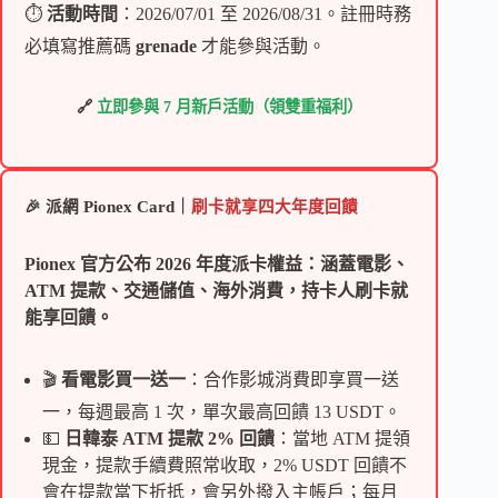
⏱
活動時間
：2026/07/01 至 2026/08/31。註冊時務
必填寫推薦碼
grenade
才能參與活動。
🔗
立即參與 7 月新戶活動（領雙重福利）
🎉 派網 Pionex Card｜
刷卡就享四大年度回饋
Pionex 官方公布 2026 年度派卡權益：涵蓋電影、
ATM 提款、交通儲值、海外消費，持卡人刷卡就
能享回饋。
🎬
看電影買一送一
：合作影城消費即享買一送
一，每週最高 1 次，單次最高回饋 13 USDT。
💵
日韓泰 ATM 提款 2% 回饋
：當地 ATM 提領
現金，提款手續費照常收取，2% USDT 回饋不
會在提款當下折抵，會另外撥入主帳戶；每月