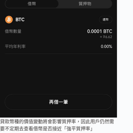
貸款幣種的價值變動將會影響質押率，因此用戶仍然需
要不定期去查看借幣是否接近「強平質押率」