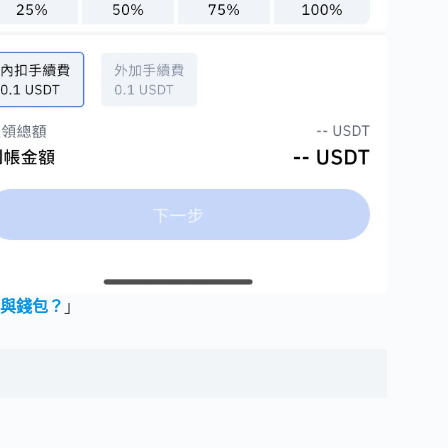
與錢包？
」