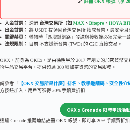
🔗
註冊 OKX 帳號（享 
入金首選：
透過
台灣交易所（如
MAX
、
Bitopro
、
HOYA BI
出金首選：
將 USDT 提領回台灣交易所 換成台幣，最安全
關鍵禁忌：
轉帳時「區塊鏈網路」發送與接收端必須完全一
法規限制：
目前 不支援新台幣 (TWD) 的 C2C 直接交易。
OKX，前身為 OKEx，是由徐明星於 2017 年創立的加密貨
衍生品交易平台，提供超過 300 種加密貨幣的交易服務。
請參考「
【OKX 交易所是什麼】排名、教學邀請碼、安全性介
方按鈕加入，用戶可獲得 20% 手續費折扣
OKX x Grenade 限時申請
透過 Grenade 推薦連結註冊 OKX 帳號，即可享 20% 手續費