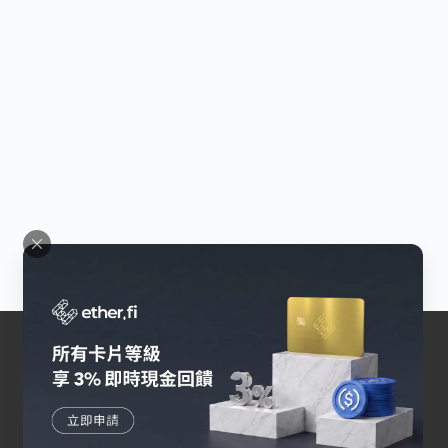
交易所
幣安
Bybit
OKX
HOYA BIT
Pionex