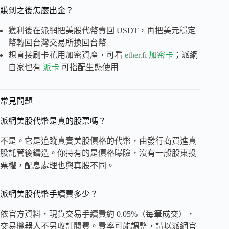
賺到之後怎麼出金？
獲利後在派網把美股代幣賣回 USDT，再把美元穩定
幣轉回台灣交易所換回台幣
想直接刷卡花用加密資產，可看
ether.fi 加密卡
；派網
自家也有
派卡
可搭配生態使用
常見問題
派網美股代幣是真的股票嗎？
不是。它是追蹤真實美股價格的代幣，由發行商買進真
股託管後鑄造。你持有的是價格曝險，沒有一般股東投
票權，配息處理也與真股不同。
派網美股代幣手續費多少？
依官方資料，現貨交易手續費約 0.05%（每筆成交），
交易機器人不另收訂閱費。費率可能調整，請以派網官