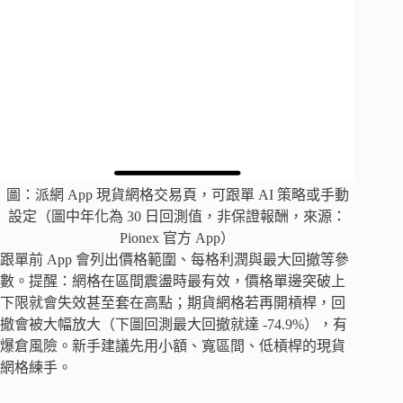
圖：派網 App 現貨網格交易頁，可跟單 AI 策略或手動
設定（圖中年化為 30 日回測值，非保證報酬，來源：
Pionex 官方 App）
跟單前 App 會列出價格範圍、每格利潤與最大回撤等參
數。提醒：網格在區間震盪時最有效，價格單邊突破上
下限就會失效甚至套在高點；期貨網格若再開槓桿，回
撤會被大幅放大（下圖回測最大回撤就達 -74.9%），有
爆倉風險。新手建議先用小額、寬區間、低槓桿的現貨
網格練手。