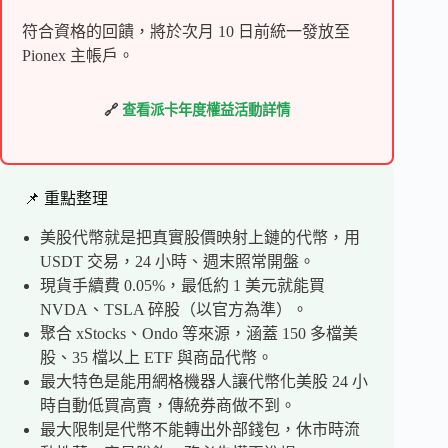
符合資格的回饋，將於次月 10 日前統一發放至
Pionex 主帳戶。
🔗
查看派卡年度權益活動詳情
📌 重點整理
美股代幣就是把真實股價映射上鏈的代幣，用
USDT 交易，24 小時、週末照常開盤。
現貨手續費 0.05%，最低約 1 美元就能買
NVDA、TSLA 碎股（以官方為準）。
聚合 xStocks、Ondo 等來源，涵蓋 150 多檔美
股、35 檔以上 ETF 與商品代幣。
最大特色是能用網格機器人讓代幣化美股 24 小
時自動低買高賣，傳統券商做不到。
最大限制是代幣不能轉出外部錢包，休市時流