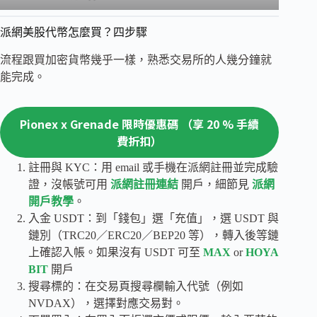
派網美股代幣怎麼買？四步驟
流程跟買加密貨幣幾乎一樣，熟悉交易所的人幾分鐘就
能完成。
Pionex x Grenade 限時優惠碼 （享 20 % 手續
費折扣）
註冊與 KYC：用 email 或手機在派網註冊並完成驗
證，沒帳號可用
派網註冊連結
開戶，細節見
派網
開戶教學
。
入金 USDT：到「錢包」選「充值」，選 USDT 與
鏈別（TRC20／ERC20／BEP20 等），轉入後等鏈
上確認入帳。如果沒有 USDT 可至
MAX
or
HOYA
BIT
開戶
搜尋標的：在交易頁搜尋欄輸入代號（例如
NVDAX），選擇對應交易對。