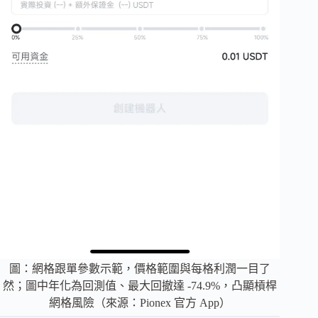
圖：網格跟單參數示範，價格範圍與每格利潤一目了
然；圖中年化為回測值、最大回撤達 -74.9%，凸顯槓桿
網格風險（來源：Pionex 官方 App）