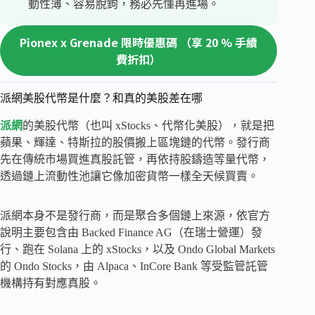
動性薄、容易脫鉤，務必先懂再進場。
Pionex x Grenade 限時優惠碼 （享 20 % 手續
費折扣）
派網美股代幣是什麼？和真的美股差在哪
派網
的美股代幣（也叫 xStocks、代幣化美股），就是把
蘋果、輝達、特斯拉的股價搬上區塊鏈的代幣。發行商
先在傳統市場買進真股託管，再依持股鑄造等量代幣，
透過鏈上流動性池讓它像加密貨幣一樣全天候買賣。
派網本身不是發行商，而是聚合多個鏈上來源，依官方
說明主要包含由 Backed Finance AG（在瑞士營運）發
行、跑在 Solana 上的 xStocks，以及 Ondo Global Markets
的 Ondo Stocks，由 Alpaca、InCore Bank 等受監管託管
機構持有對應真股。