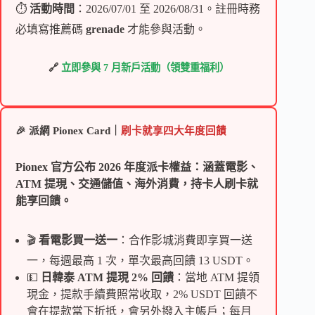
⏱
活動時間
：2026/07/01 至 2026/08/31。註冊時務
必填寫推薦碼
grenade
才能參與活動。
🔗
立即參與 7 月新戶活動（領雙重福利）
🎉 派網 Pionex Card｜
刷卡就享四大年度回饋
Pionex 官方公布 2026 年度派卡權益：涵蓋電影、
ATM 提現、交通儲值、海外消費，持卡人刷卡就
能享回饋。
🎬
看電影買一送一
：合作影城消費即享買一送
一，每週最高 1 次，單次最高回饋 13 USDT。
💵
日韓泰 ATM 提現 2% 回饋
：當地 ATM 提領
現金，提款手續費照常收取，2% USDT 回饋不
會在提款當下折抵，會另外撥入主帳戶；每月