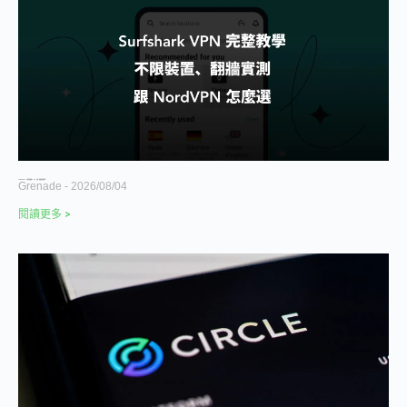
Surfshark VPN 費用與價格 2026｜方案、評價與使用教學
Grenade
2026/08/04
閱讀更多 >