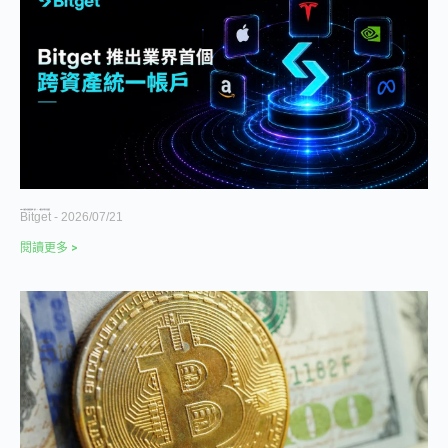
Bitget 上線業內首個跨資產統一帳戶，100 種美股代幣可作保證金
Bitget
2026/07/21
閱讀更多 >