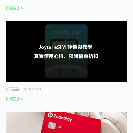
閱讀更多 >
Joytel eSIM 評價 2026｜真實日本使用心得、限時優惠碼、8 月活動整理
Grenade
2026/08/06
閱讀更多 >