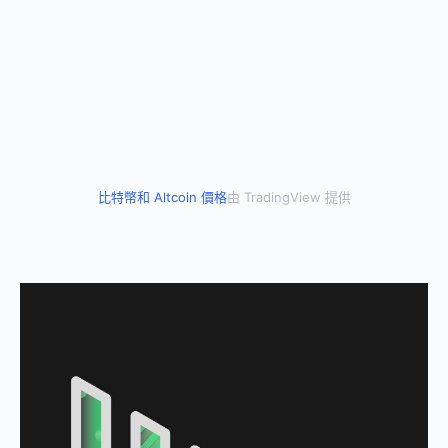
比特幣和 Altcoin 價格
由 TradingView 提供