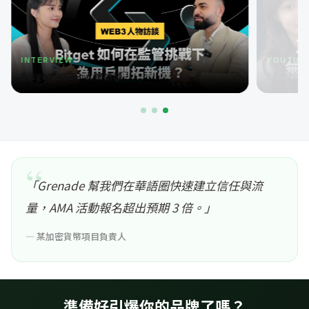
INTERVIEW
YOUTUB
Bitget WEB3 人物訪談
3 張最強
「Grenade 幫我們在華語圈快速建立信任與流
量，AMA 活動報名超出預期 3 倍。」
— 某加密貨幣項目負責人
準備好引爆你的品牌了嗎？