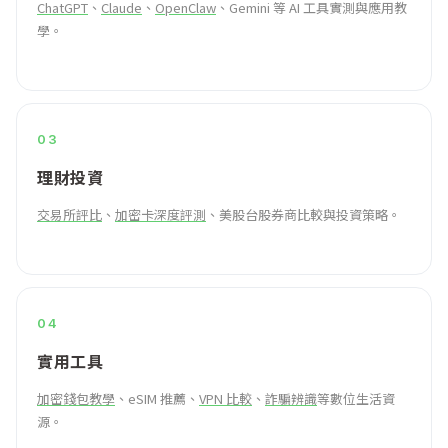
ChatGPT
、
Claude
、
OpenClaw
、Gemini 等 AI 工具實測與應用教
學。
03
理財投資
交易所評比
、
加密卡深度評測
、美股台股券商比較與投資策略。
04
實用工具
加密錢包教學
、eSIM 推薦、
VPN 比較
、
詐騙辨識
等數位生活資
源。