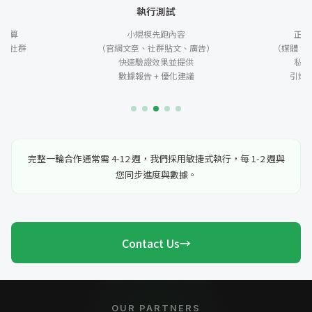
劃
執行測試
與預算
小規模先跑內容
正式
容、社群
（官網文章、社群貼文、廣告）
（媒體、
策略
快速驗證效果並提供
私有
數據報告 + 優化建議
引爆
完整一輪合作通常需 4-12 週，我們採用敏捷式執行，每 1-2 週與
您同步進度與數據。
Contact Us
→
OUR PARTNERS