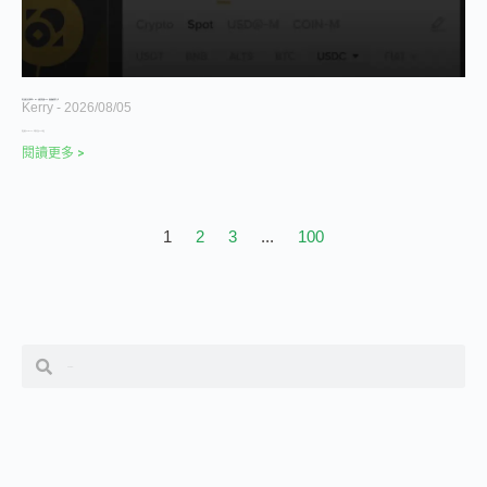
幣安模擬交易完整教學 2026｜虛擬貨幣模擬 App、無風險練習新手入門
Kerry
2026/08/05
幣安推出 bStocks，代幣化美股 24 小時交
閱讀更多 >
1
2
3
...
100