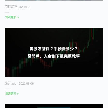
Jeff Dean 離開 Google 創辦 Discovery Loop，27 年工程傳奇為何牽動 Alphabet 股價？
Letitia
2026/08/06
Google 在 2026 年 8 月 5 日宣布
閱讀更多 >
美股怎麼買？手續費多少？新手從開戶、入金到下單完整教學
Grenade
2026/08/06
美股怎麼買？台灣投資人可以用台灣券商複委託、海外券
閱讀更多 >