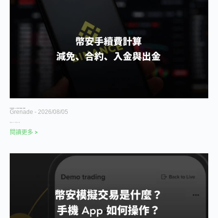
幣安手續費完整解析 2026｜現貨合約計算、減免優惠、入金出金整理
Grenade
2026/08/05
幣安推出 bStocks，代幣化美股 24 小時交
閱讀更多 >