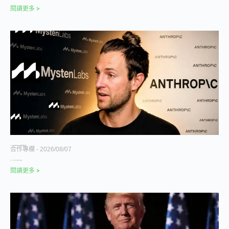
閱讀更多 >
Move 語言之父轉投 Anthropic，加密產業正在批量失去守門人
合作專欄
2026/08/07
用 Claude 審了一遍自己的程式碼，然後決定換
閱讀更多 >