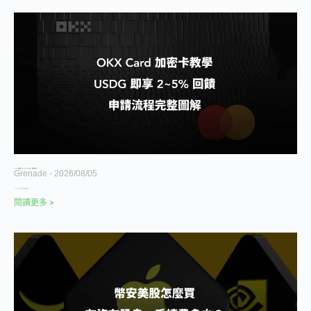
OKX U 卡申請教學 2026｜USDG 2-5% 回饋、0 手續費完整流程
Grenade
2026/08/05
OKX 在 2026 年正式推出自家加密簽帳卡 O
閱讀更多 >