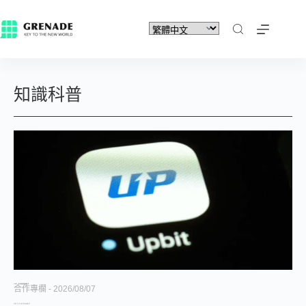
知識科普
Upbit 急了，一場旨在挽回穩定幣份額的倉促反擊
合作專欄
2026/08/07
免手續費、密集上新，卻擋不住穩定幣份額被蠶食。 撰