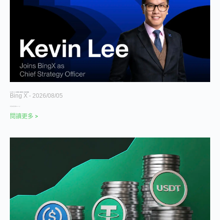
BingX 任命 Kevin Lee 為首席策略長，加速推進多資產、以用戶為核心的發展願景
Bing X
2026/08/05
全球領先的加密貨幣交易所暨 Web3-AI 公司
閱讀更多 >