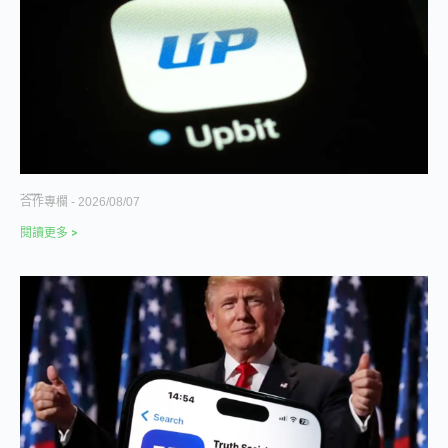
Upbit 急了，一場旨在挽回穩定幣份額的倉促反擊
合作專欄
2026/08/07
閱讀更多 >