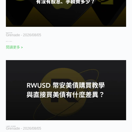
幣安美股教學：怎麼買、有沒有股息、手續費多少？
Grenade
2026/08/05
延伸功能：幣安 bStocks 代幣化美股 除了本
閱讀更多 >
RWUSD 幣安美債完整教學 2026｜購買流程、與直接買美債差異整理
Grenade
2026/08/05