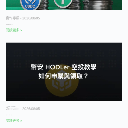
誰是穩定幣新銀行背後的「賣水人」？
合作專欄
2026/08/05
五家穩定幣新銀行背後的法幣管道實測。 撰寫：Pay
閱讀更多 >
幣安 HODLer 空投完整教學 2026｜申購流程、領取條件與策略整理
Grenade
2026/08/05
幣安推出 bStocks，代幣化美股 24 小時交
閱讀更多 >