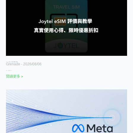
Joytel eSIM 評價 2026｜真實日本使用心得、限時優惠碼、8 月活動整理
Grenade
2026/08/06
這幾年 eSIM 選擇多到眼花撩亂，Joytel
閱讀更多 >