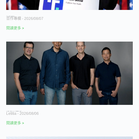
川普的 Truth API 開始賺錢了，但比特幣財庫巨虧 5 億美元
合作專欄
2026/08/07
閱讀更多 >
Jeff Dean 離開 Google 創辦 Discovery Loop，27 年工程傳奇為何牽動 Alphabet 股價？
Letitia
2026/08/06
閱讀更多 >