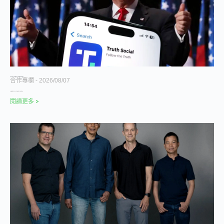
川普的 Truth API 開始賺錢了，但比特幣財庫巨虧 5 億美元
合作專欄
2026/08/07
川普媒體集團正在上演一場現實對照實驗，測試如何將總
閱讀更多 >