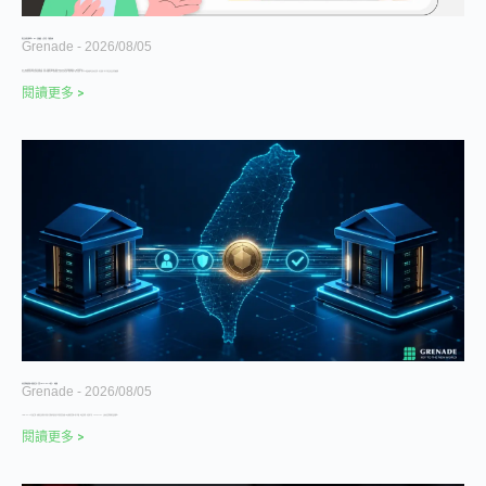
幣安交易所完整教學 2026｜註冊驗證、入金出金、手續費攻略
Grenade
2026/08/05
【2023 最新幣安教學】幣安交易所入金、出金、手續費完整攻略！使用 Grenade 獨家註冊優惠碼 即享 20% 手續費折扣！
幣安交易所是目前全球加密貨幣交易所龍頭，其用戶群遍布全球。提供超過上百種加密貨幣交易，其對於使用介面非常友善，用戶可以輕鬆快速地交易加密貨幣，並且提供了多元化的交易模式與金融服務
閱讀更多 >
加密貨幣轉帳超過 3 萬就要實名？台灣 Travel Rule 預計 10 月啟動
Grenade
2026/08/05
Travel Rule 不直接課稅，卻會把交易所身分與跨平台移轉紀錄串成可勾稽的資金軌跡。本文整理金管會 3 萬元門檻、兩階段時程，並說明它與 OECD CARF、未來加密貨幣稅務查核的關係。
閱讀更多 >