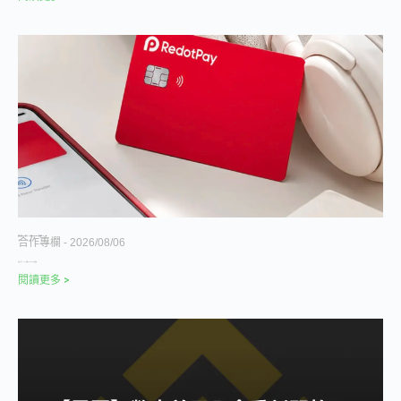
被幣安理賠 4.73 億美元，U 卡龍頭 RedotPay 還能順利 IPO 嗎？
合作專欄
2026/08/06
加密支付卡（U 卡）龍頭 RedotPay，被曾經
閱讀更多 >