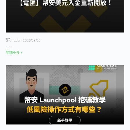
【電匯】幣安美元入金重新開放！
Grenade
2026/08/05
幣安推出 bStocks，代幣化美股 24 小時交
閱讀更多 >