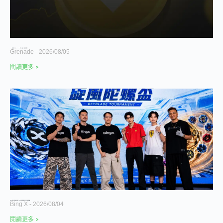
BNB 幣安幣完整介紹 2026｜BNB 是什麼、怎麼買、價格與用途整理
Grenade
2026/08/05
閱讀更多 >
BingX 首屆「炫風陀螺盃」圓滿落幕 384 名玩家免費參賽，跨界打造全民娛樂新體驗
Bing X
2026/08/04
閱讀更多 >