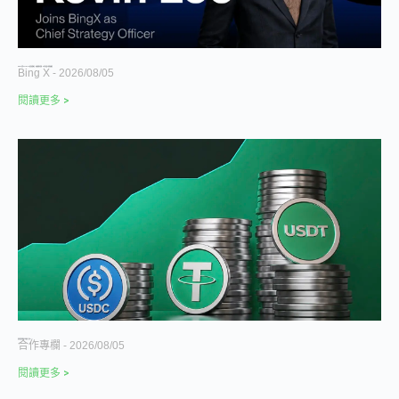
BingX 任命 Kevin Lee 為首席策略長，加速推進多資產、以用戶為核心的發展願景
Bing X
2026/08/05
閱讀更多 >
誰是穩定幣新銀行背後的「賣水人」？
合作專欄
2026/08/05
閱讀更多 >