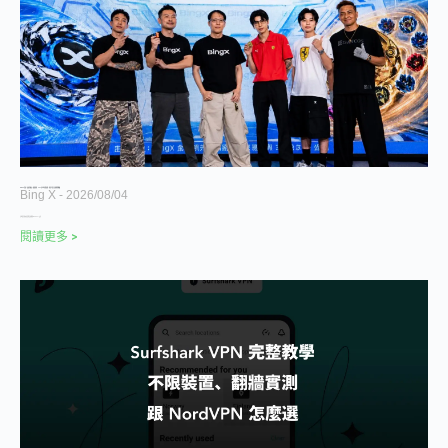
BingX 首屆「炫風陀螺盃」圓滿落幕 384 名玩家免費參賽，跨界打造全民娛樂新體驗
Bing X
2026/08/04
全球領先的加密貨幣交易所與 Web3 AI 公司
閱讀更多 >