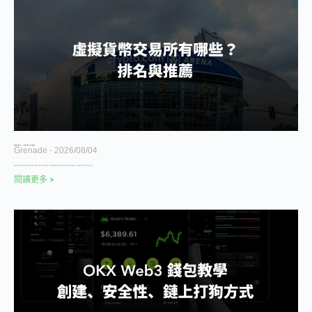
虛擬貨幣交易所排名 2026｜台灣與全球推薦、安全及手續費比較
Grenade
2026/08/04
虛擬貨幣交易所是什麼？虛擬貨幣投資是一個越來越流行的議題，但是當許多人想嘗試了解加密貨幣投資領域時，常常不知道該怎麼開始，這時候挑選一間適合的虛擬貨幣交易所就是非常重要的關鍵了，因此，本篇文章將帶您了解常見的加密貨幣交易所資訊！
閱讀更多 >