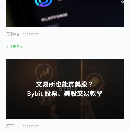
Circle 財報前夕，華爾街對 CRCL 估值有巨大分歧
合作專欄
2026/08/04
大摩將目標價下調至 38 美元；另一家機構看多至
閱讀更多 >
Bybit CFD 完整教學 2026｜TradFi 美股、外匯與黃金交易
Grenade
2026/08/04