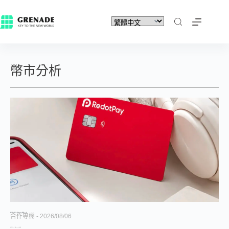
幣市分析
被幣安理賠 4.73 億美元，U 卡龍頭 RedotPay 還能順利 IPO 嗎？
合作專欄
2026/08/06
加密支付卡（U 卡）龍頭 RedotPay，被曾經