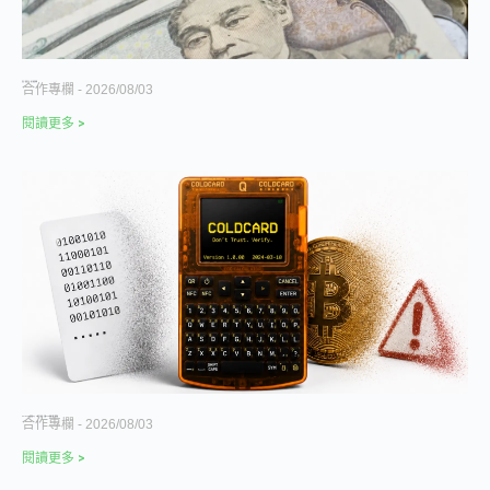
美日一起買日元，用干預買時間
合作專欄
2026/08/03
閱讀更多 >
Coldcard 漏洞致 8,900 萬美元被盜，引爆 FTX 後最大鏈上遷移潮
合作專欄
2026/08/03
閱讀更多 >