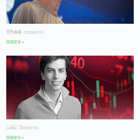
以太坊誕生 11 年後，創辦人們如今身在何處？
合作專欄
2026/07/31
閱讀更多 >
Leopold Aschenbrenner 的 AI 神話翻車：昔日 OpenAI 天才、華爾街新星，為何一夕陷入危機？
Letitia
2026/07/31
閱讀更多 >