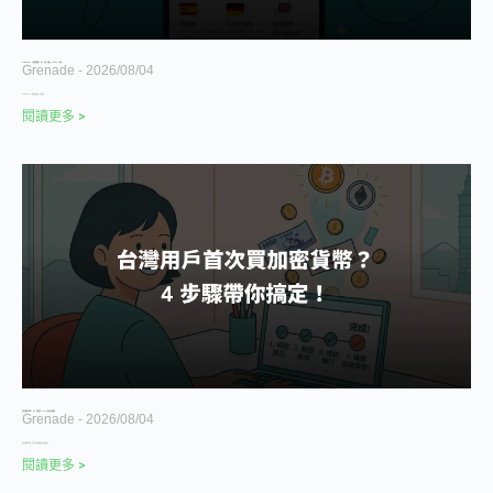
Surfshark VPN 費用與價格 2026｜方案、評價及 NordVPN 比較
Grenade
2026/08/04
Surfshark VPN 費用會依方案、訂閱期與
閱讀更多 >
加密貨幣開戶教學 2026｜台灣買幣、USDT 入金與交易所選擇
Grenade
2026/08/04
加密貨幣開戶流程：台灣新手怎麼開始 在台灣開設加密
閱讀更多 >