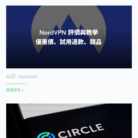
NordVPN 評價 2026｜PTT、價格、試用與退款完整教學
Kerry
2026/08/04
幣圈人出門在外害怕 WiFi 不安全嗎？那你絕對不能錯過 NordVPN，NordVPN 能讓用戶透過安全加密的方式來存取網路資訊，並隱藏你的網路紀錄。
除此之外，用戶還可繞過地域限制，透過連線到其他國家的伺服器來存取被封鎖的內容。是幣圈人絕對不能省的安全神器之一！
閱讀更多 >