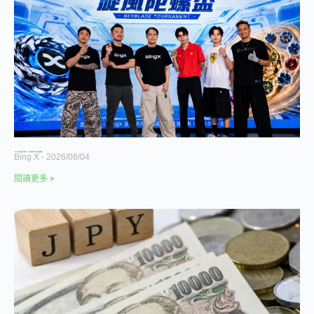
BingX 首屆「炫風陀螺盃」圓滿落幕 384 名玩家免費參賽，跨界打造全民娛樂新體驗
Bing X
2026/08/04
閱讀更多 >