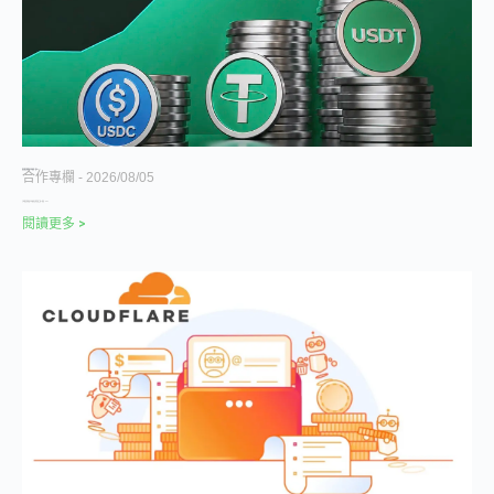
誰是穩定幣新銀行背後的「賣水人」？
合作專欄
2026/08/05
五家穩定幣新銀行背後的法幣管道實測。 撰寫：Pay
閱讀更多 >