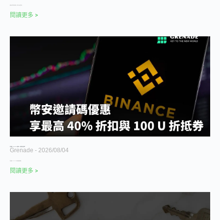
隨著加密貨幣市場的成熟發展，全球前五大加密貨幣交易
閱讀更多 >
幣安推薦碼 OE33XE7W｜邀請碼 20% 手續費折扣與註冊教學
Grenade
2026/08/04
幣安推薦碼 OE33XE7W 使用重點 推薦碼與邀
閱讀更多 >