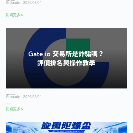
Jupiter Card 完整教學 2026｜2% 回饋、台灣申請與手續費
Grenade
2026/08/04
Jupiter Card 是 Jupiter Sp
閱讀更多 >
Gate 交易所完整教學 2026｜Gate.com 安全性、註冊與台幣入金
Grenade
2026/08/04
搜尋 Gate 或 Gate.io 交易所，現在會
閱讀更多 >