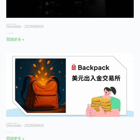
OKX Wallet 完整教學 2026｜Web3 錢包建立、入金與安全性
Grenade
2026/08/04
OKX Wallet 使用前重點｜非託管錢包與交易
閱讀更多 >
Backpack 交易所完整教學 2026｜註冊、出金、手續費與 BP Token
Grenade
2026/08/04
Backpack Exchange 由 FTX 前
閱讀更多 >