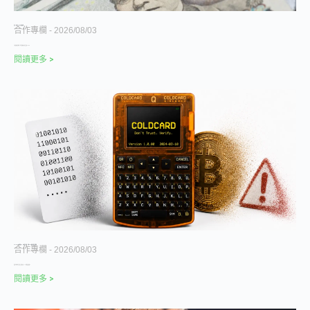
美日一起買日元，用干預買時間
合作專欄
2026/08/03
干預買來的是時間，利差和財政才決定反轉 TL;DR
閱讀更多 >
Coldcard 漏洞致 8,900 萬美元被盜，引爆 FTX 後最大鏈上遷移潮
合作專欄
2026/08/03
看跌比率達冰點，鏈上訊號失真，AI 防禦短板暴露。
閱讀更多 >