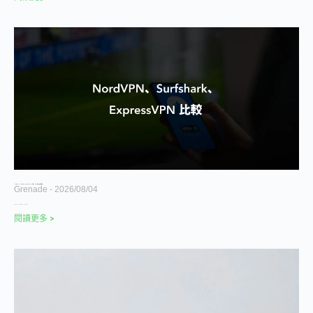
NordVPN、Surfshark、ExpressVPN 比較 2026｜價格、速度與選擇
Grenade
2026/08/04
NordVPN、Surfshark、Express
閱讀更多 >