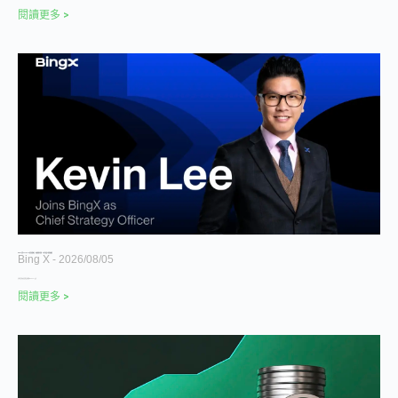
閱讀更多 >
BingX 任命 Kevin Lee 為首席策略長，加速推進多資產、以用戶為核心的發展願景
Bing X
2026/08/05
全球領先的加密貨幣交易所暨 Web3-AI 公司
閱讀更多 >