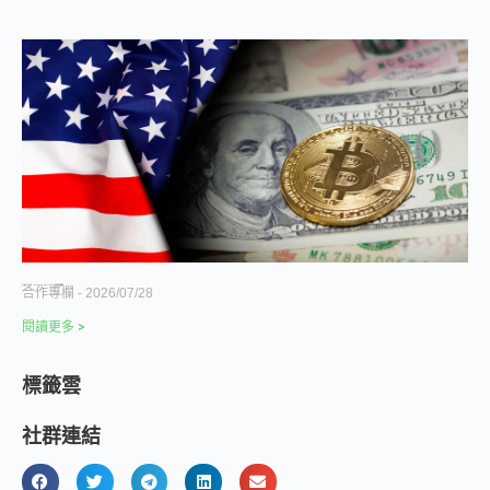
有人破產、有人掃貨：MoonPay、Circle、Kraken 的逆週期收購邏輯
合作專欄
2026/07/28
閱讀更多 >
標籤雲
社群連結