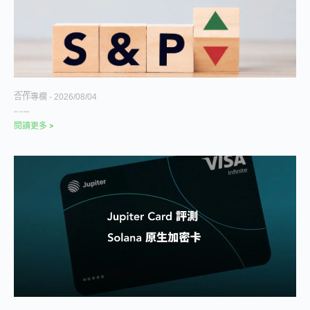
1955 年以來首次，標普 500 獲利高出長期趨勢 14%
合作專欄
2026/08/04
美股獲利站上 70 年未見高位，財報門檻也被推高
閱讀更多 >