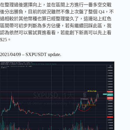
在整理過後選擇向上，並在區間上方進行一番多空交戰
後分出勝負，目前的狀況雖然不像上次盤了整個 Q4，不
過相較於其他幣種也算已經整理蠻久了，這邊站上紅色
區間帶可初步判斷為多方佔優，若有繼續回踩此區，我
認為依然可以嘗試買進看看，若能創下新高可以先上看
$25。
2021/04/09 – SXPUSDT update.