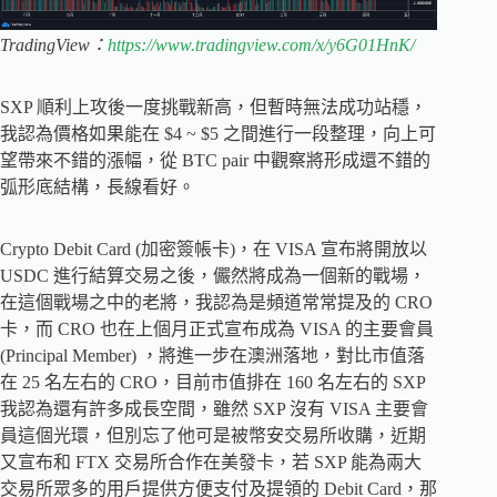
TradingView：
https://www.tradingview.com/x/y6G01HnK/
SXP 順利上攻後一度挑戰新高，但暫時無法成功站穩，
我認為價格如果能在 $4 ~ $5 之間進行一段整理，向上可
望帶來不錯的漲幅，從 BTC pair 中觀察將形成還不錯的
弧形底結構，長線看好。
Crypto Debit Card (加密簽帳卡)，在 VISA 宣布將開放以
USDC 進行結算交易之後，儼然將成為一個新的戰場，
在這個戰場之中的老將，我認為是頻道常常提及的 CRO
卡，而 CRO 也在上個月正式宣布成為 VISA 的主要會員
(Principal Member) ，將進一步在澳洲落地，對比市值落
在 25 名左右的 CRO，目前市值排在 160 名左右的 SXP
我認為還有許多成長空間，雖然 SXP 沒有 VISA 主要會
員這個光環，但別忘了他可是被幣安交易所收購，近期
又宣布和 FTX 交易所合作在美發卡，若 SXP 能為兩大
交易所眾多的用戶提供方便支付及提領的 Debit Card，那