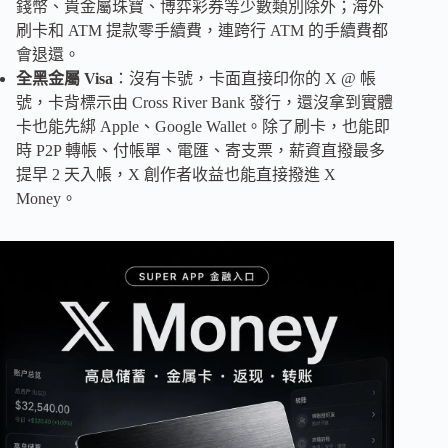
錢幣、貴金屬珠寶、博弈彩券等少數類別除外；海外
刷卡和 ATM 提款零手續費，連跨行 ATM 的手續費都
會退還。
全黑金屬 Visa
：沒有卡號，卡面直接印你的 X @ 帳
號，卡背標示由 Cross River Bank 發行，還沒拿到實體
卡也能先綁 Apple、Google Wallet。除了刷卡，也能即
時 P2P 轉帳、付帳單、電匯、寄支票，薪資直撥最多
提早 2 天入帳，X 創作者收益也能直接撥進 X
Money。