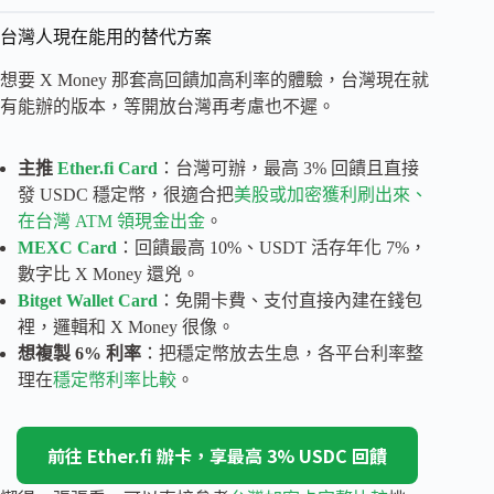
台灣人現在能用的替代方案
想要 X Money 那套高回饋加高利率的體驗，台灣現在就
有能辦的版本，等開放台灣再考慮也不遲。
主推
Ether.fi Card
：台灣可辦，最高 3% 回饋且直接
發 USDC 穩定幣，很適合把
美股或加密獲利刷出來、
在台灣 ATM 領現金出金
。
MEXC Card
：回饋最高 10%、USDT 活存年化 7%，
數字比 X Money 還兇。
Bitget Wallet Card
：免開卡費、支付直接內建在錢包
裡，邏輯和 X Money 很像。
想複製 6% 利率
：把穩定幣放去生息，各平台利率整
理在
穩定幣利率比較
。
前往 Ether.fi 辦卡，享最高 3% USDC 回饋