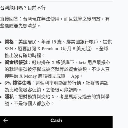
台灣能用嗎？目前不行
直接回答：台灣現在無法使用，而且就算之後開放，有
些風險要先想清楚。
資格
：美國居民、年滿 18 歲、綁美國銀行帳戶、提供
SSN，還要訂閱 X Premium（每月 8 美元起）。全球
推出沒有確切時程。
資金綁帳號
：錢包掛在 X 帳號底下，beta 用戶最擔心
的就是帳號被停權或被盜就等於資金被鎖，不少人直
接呼籲 X Money 應該獨立成單一 App。
6% 撐得住嗎
：這個利率明顯高於行情，社群普遍認
為比較像吸客促銷，之後很可能調降。
隱私
：把財務資料交給 X，考量馬斯克過去的資料爭
議，不是每個人都放心。