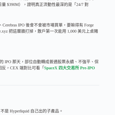
單日量 $390M），證明真正流動性最深的是「24/7 對
rebras IPO 後會不會被市場買單，要嘛得有 Forge
ade.xyz 把這層牆打掉，散戶第一次能用 1,000 美元上桌賭
司真的 IPO 那天，部位自動轉成普通股票永續、不強平、保
相反，CEX 端對比可看「
SpaceX 四大交易所 Pre-IPO
不是 Hyperliquid 自己出的子產品。