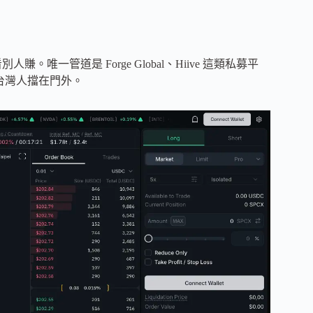
別人賺。唯一管道是 Forge Global、Hiive 這類私募平
台灣人擋在門外。