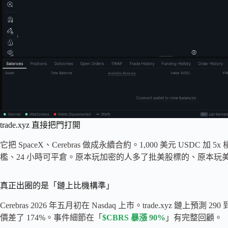
trade.xyz 直接把門打開
它把 SpaceX、Cerebras 做成永續合約。1,000 美元 USDC 加
檻、24 小時可平倉。原本玩加密的人多了批美股標的、原本玩美股
真正出圈的是「鏈上比機構準」
Cerebras 2026 年五月初在 Nasdaq 上市。trade.xyz 鏈上預測 290
價差了 174%。事件細節在「
$CBRS 暴漲 90%
」有完整回顧。