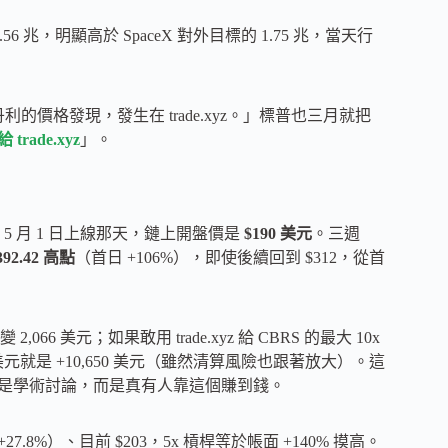
56 兆，明顯高於 SpaceX 對外目標的 1.75 兆，當天行
丹利的價格發現，發生在 trade.xyz。」標普也三月就把
ade.xyz
」。
26 年 5 月 1 日上線那天，鏈上開盤價是
$190 美元
。三週
392.42 高點
（首日 +106%），即使後續回到 $312，從首
,066 美元；如果敢用 trade.xyz 給 CBRS 的最大 10x
美元就是 +10,650 美元（雖然清算風險也跟著放大）。這
不只是學術討論，而是真有人靠這個賺到錢。
（+27.8%）、目前 $203，5x 槓桿等於帳面 +140% 摸高。