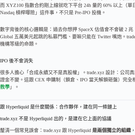
而 XYZ100 指數合約剛上線就吃下平台 24h 量的 60% 以上（
Nasdaq 槓桿曝險」這件事，不只是 Pre-IPO 投機。
數字背後的核心邏輯是：過去你想押 SpaceX 估值會不會破 2 兆、Ce
Global 五萬美元起跳的私募門檻、要嘛只能在 Twitter 嘴炮。tr
機構等級的命題。
IPO 後不會消失
很多人擔心「合成永續又不是真股權」。trade.xyz 設計：公
證金不變。這跟 CEX 申購制（鎖倉、IPO 當天解鎖砸盤）完全
教學
」。
跟 Hyperliquid 是什麼關係：合作夥伴，建在同一條鏈上
trade.xyz 不是 Hyperliquid 出的，是建在它上面的協議
釐清一個常見誤會：trade.xyz 跟 Hyperliquid
是兩個獨立的組織
，