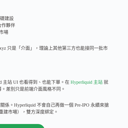
基礎建設
的合作夥伴
永續市場
trade.xyz 只是「介面」，理論上其他第三方也能接同一批市
rliquid 主站 UI 也看得到、也能下單。在
Hyperliquid 主站
就
同一批訂單簿。差別只是前端介面風格不同。
perliquid 不會自己再做一個 Pre-IPO 永續來搶
新質押、重建市場），雙方深度綁定。