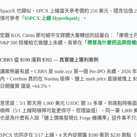
SpaceX 也類似，SPCX 上線當天參考價約 216 美元、隱含估值 2.
情可參考「
$SPCX 上線 Hyperliquid
」。
宏觀 KOL Citrini 那句被中文媒體大量轉述的話最白：「摩根士
S&P 500 授權給它做鏈上永續，背景在「
標普為什麼把品牌授權給 tr
CBRS 從 $190 漲到 $392 — 真實鏈上獲利案例
講案例最有感。CBRS 是 trade.xyz 第一個 Pre-IPO 永續，20
內，Cerebras 真的在 Nasdaq 掛牌、鏈上 mark price 直接被推上
$
日開盤算 還是 +64.5%。
意思是：5/1 那天用 1,000 美元 USDC 開 1x 多單，到高點時帳面變 2
槓桿（5/1 上線時槓桿可能更保守，但理論值），同一筆 1,000 
也是為什麽有人說「鏈上價格發現比 Forge 機構準」這件事
SPCX 也同步在 5/17 上線，4 天內從開盤 $180 衝到 $230 高點