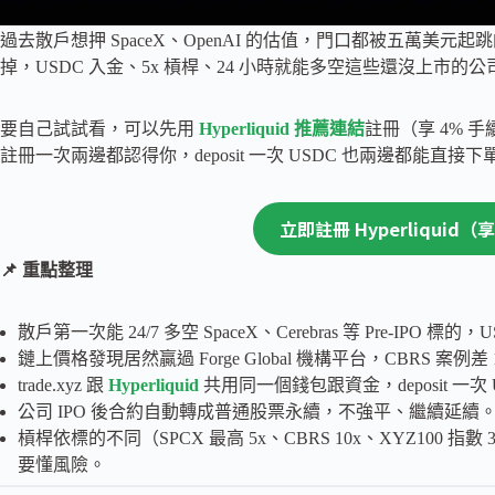
過去散戶想押 SpaceX、OpenAI 的估值，門口都被五萬美元起跳的私
掉，USDC 入金、5x 槓桿、24 小時就能多空這些還沒上市的公
要自己試試看，可以先用
Hyperliquid 推薦連結
註冊（享 4% 手續費
註冊一次兩邊都認得你，deposit 一次 USDC 也兩邊都能直接下
立即註冊 Hyperliquid（
📌 重點整理
散戶第一次能 24/7 多空 SpaceX、Cerebras 等 Pre-IPO 
鏈上價格發現居然贏過 Forge Global 機構平台，CBRS 案例差 
trade.xyz 跟
Hyperliquid
共用同一個錢包跟資金，deposit 一次
公司 IPO 後合約自動轉成普通股票永續，不強平、繼續延續
槓桿依標的不同（SPCX 最高 5x、CBRS 10x、XYZ100 指數 30
要懂風險。