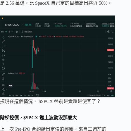
是 2.56 萬億，比 SpaceX 自己定的目標高出將近 50%。
按現在這個情況， $SPCX 盤前是貴還是便宜了？
階梯控價，$SPCX 鏈上波動沒那麼大
上一次 Pre-IPO 合約給出定價的經驗，來自三週前的