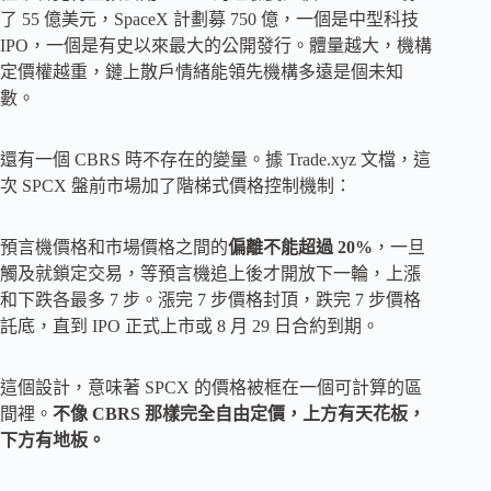
了 55 億美元，SpaceX 計劃募 750 億，一個是中型科技
IPO，一個是有史以來最大的公開發行。體量越大，機構
定價權越重，鏈上散戶情緒能領先機構多遠是個未知
數。
還有一個 CBRS 時不存在的變量。據 Trade.xyz 文檔，這
次 SPCX 盤前市場加了階梯式價格控制機制：
預言機價格和市場價格之間的
偏離不能超過 20%
，一旦
觸及就鎖定交易，等預言機追上後才開放下一輪，上漲
和下跌各最多 7 步。漲完 7 步價格封頂，跌完 7 步價格
託底，直到 IPO 正式上市或 8 月 29 日合約到期。
這個設計，意味著 SPCX 的價格被框在一個可計算的區
間裡。
不像 CBRS 那樣完全自由定價，上方有天花板，
下方有地板。