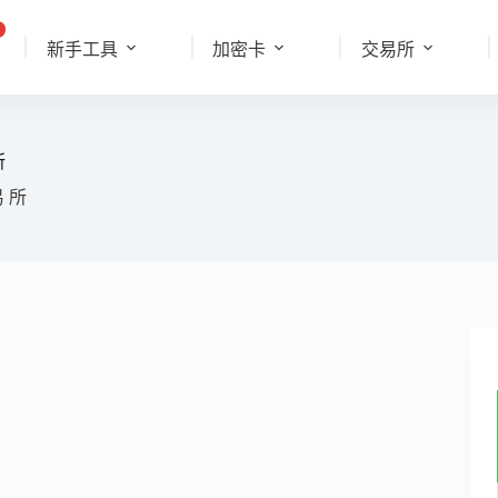
新手工具
加密卡
交易所
所
易 所