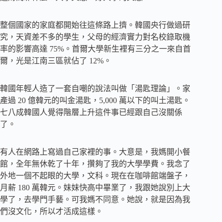
整個國家的家庭都開始往這條路上擠。韓國央行做過研
究，天資差不多的學生，父母的經濟實力對名校錄取機
率的影響高達 75%。首爾大學新生裡有三分之一來自首
爾，光是江南三區就佔了 12%。
韓國年輕人造了一套自嘲的說法叫做「湯匙理論」。家
產過 20 億韓元的叫金湯匙，5,000 萬以下的叫土湯匙。
七八成韓國人覺得階層上升這件事已經跟自己沒關係
了。
有人在網路上寫過自己家裡的事。大意是，我媽開小餐
館，全年無休乾了十年，攢夠了我的大學學費。我念了
外地一個不起眼的大學，文科。現在在咖啡館端盤子，
月薪 180 萬韓元。妹妹快高中畢業了，我跟她說別上大
學了，去學門手藝。可我媽不同意。她說，就是因為我
們沒文化，所以才活成這樣。