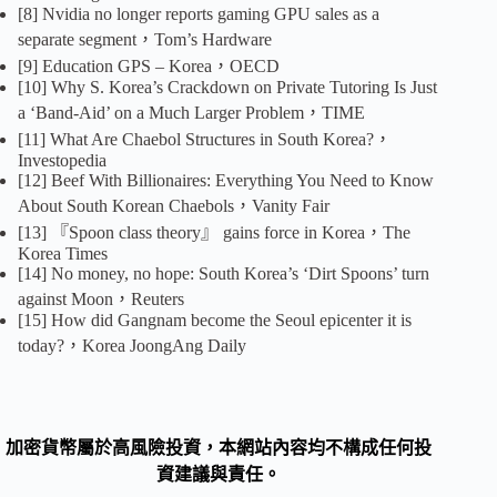
[8] Nvidia no longer reports gaming GPU sales as a
separate segment，Tom’s Hardware
[9] Education GPS – Korea，OECD
[10] Why S. Korea’s Crackdown on Private Tutoring Is Just
a ‘Band-Aid’ on a Much Larger Problem，TIME
[11] What Are Chaebol Structures in South Korea?，
Investopedia
[12] Beef With Billionaires: Everything You Need to Know
About South Korean Chaebols，Vanity Fair
[13] 『Spoon class theory』 gains force in Korea，The
Korea Times
[14] No money, no hope: South Korea’s ‘Dirt Spoons’ turn
against Moon，Reuters
[15] How did Gangnam become the Seoul epicenter it is
today?，Korea JoongAng Daily
加密貨幣屬於高風險投資，本網站內容均不構成任何投
資建議與責任。