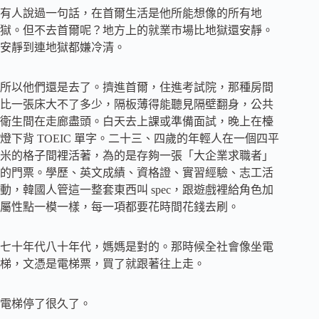
有人說過一句話，在首爾生活是他所能想像的所有地
獄。但不去首爾呢？地方上的就業市場比地獄還安靜。
安靜到連地獄都嫌冷清。
所以他們還是去了。擠進首爾，住進考試院，那種房間
比一張床大不了多少，隔板薄得能聽見隔壁翻身，公共
衛生間在走廊盡頭。白天去上課或準備面試，晚上在檯
燈下背 TOEIC 單字。二十三、四歲的年輕人在一個四平
米的格子間裡活著，為的是存夠一張「大企業求職者」
的門票。學歷、英文成績、資格證、實習經驗、志工活
動，韓國人管這一整套東西叫 spec，跟遊戲裡給角色加
屬性點一模一樣，每一項都要花時間花錢去刷。
七十年代八十年代，媽媽是對的。那時候全社會像坐電
梯，文憑是電梯票，買了就跟著往上走。
電梯停了很久了。