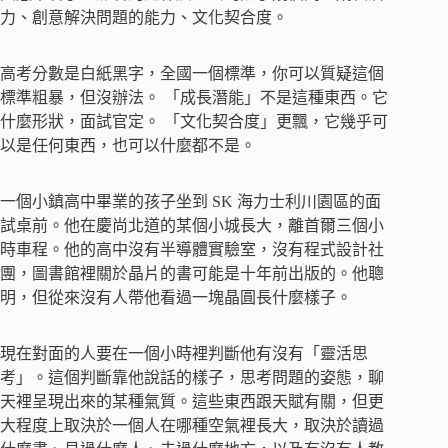
力、創意解決問題的能力、文化契合度。
高考分數是白紙黑字，全國一個標準，你可以質疑這個
標準粗暴，但沒辦法。 「成長潛能」不是這種東西。它
什麼形狀，面試官定。 「文化契合度」更飄，它幾乎可
以是任何東西，也可以什麼都不是。
一個小鎮高中畢業的孩子坐到 SK 海力士利川園區的面
試桌前。他在慶尚北道的某個小城長大，離首爾三個小
時車程。他的高中沒有半導體實驗室，沒有程式設計社
團，圖書館裡關於晶片的書可能是十年前出版的。他聰
明，但從來沒有人帶他看過一塊晶圓長什麼樣子。
現在對面的人要在一個小時裡判斷他有沒有「靈活思
考」。這個判斷靠他說話的樣子，思考問題的姿態，聊
天裡呈現出來的某種氣質。這些東西跟天賦有關，但更
大程度上取決於一個人在哪種空氣裡長大，取決於讀過