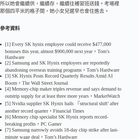
所以她會繼續供，繼續存，繼續往補習班送錢。考場裡
那個四平米的格子間，她小女兒遲早也會住進去。
參考資料
[1] Every SK hynix employee could receive $477,000
bonuses this year, almost $900,000 next year，Tom’s
Hardware
[2] Samsung and SK Hynix employees are reportedly
abandoning overseas training programs，Tom’s Hardware
[3] SK Hynix Posts Record Quarterly Results Amid AI
Boom，The Wall Street Journal
[4] Memory-chip maker triples revenue and says demand to
outstrip supply for at least three more years，MarketWatch
[5] Nvidia supplier SK Hynix hails 『structural shift’ after
another record quarter，Financial Times
[6] Memory chip specialist SK Hynix reports record-
breaking profits，PC Gamer
[7] Samsung narrowly avoids 18-day chip strike after last-
minute wage deal，Tom’s Hardware