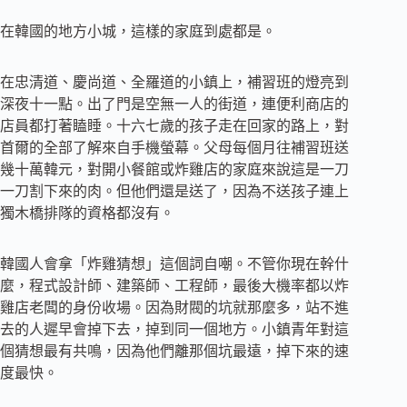
在韓國的地方小城，這樣的家庭到處都是。
在忠清道、慶尚道、全羅道的小鎮上，補習班的燈亮到
深夜十一點。出了門是空無一人的街道，連便利商店的
店員都打著瞌睡。十六七歲的孩子走在回家的路上，對
首爾的全部了解來自手機螢幕。父母每個月往補習班送
幾十萬韓元，對開小餐館或炸雞店的家庭來說這是一刀
一刀割下來的肉。但他們還是送了，因為不送孩子連上
獨木橋排隊的資格都沒有。
韓國人會拿「炸雞猜想」這個詞自嘲。不管你現在幹什
麼，程式設計師、建築師、工程師，最後大機率都以炸
雞店老闆的身份收場。因為財閥的坑就那麼多，站不進
去的人遲早會掉下去，掉到同一個地方。小鎮青年對這
個猜想最有共鳴，因為他們離那個坑最遠，掉下來的速
度最快。