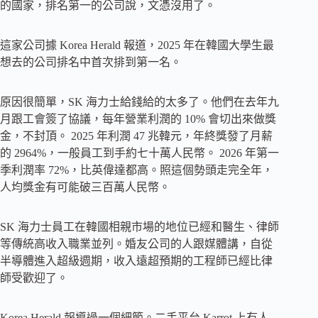
的國家，排名第一的公司說，文憑沒用了。
這家公司據 Korea Herald 報道，2025 年在韓國大學生最
想去的公司排名中首次排到第一名。
原因很簡單，SK 海力士給錢給的太多了。他們在去年九
月跟工會簽了協議，每年營業利潤的 10% 會切出來做獎
金，不封頂。 2025 年利潤 47 兆韓元，年終獎發了月薪
的 2964%，一般員工到手約七十萬人民幣。 2026 年第一
季利潤率 72%，比英偉達都高。照這個勢頭走完全年，
人均獎金有可能破三百萬人民幣。
SK 海力士員工在韓國相親市場的地位已經和醫生、律師
等傳統高收入職業並列。婚友公司的人跟媒體講，自從
半導體進入超級週期，收入遠超預期的工程師已經比律
師受歡迎了。
Korea Herald 報導過一個細節。二手平台 Karrot 上有人