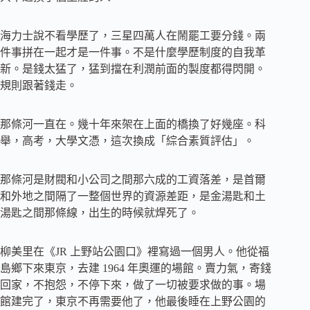
海力士說不看學歷了，三星四萬人在鬧罷工要分錢。兩
件事拼在一起才是一件事。不是什麼學歷制度的自我革
新。是錢太猛了，猛到擋在利潤前面的製度都得閃開。
規則跟著錢走。
那條河一直在。幾十年來架在上面的橋換了好幾座。科
舉，高考，大學文憑，這次換成「綜合素質評估」。
那條河是財閥和小公司之間那六成的工資落差，是首爾
和外地之間隔了一整個世界的資源差距，是金湯匙和土
湯匙之間那條線，出生的時候就焊死了。
柳美里在《JR 上野站公園口》裡寫過一個男人。他從福
島鄉下來東京，去建 1964 年奧運的場館。賣力氣，寄錢
回家，不抱怨，不停下來，做了一切被要求做的事。場
館建完了，東京不再需要他了，他最後睡在上野公園的