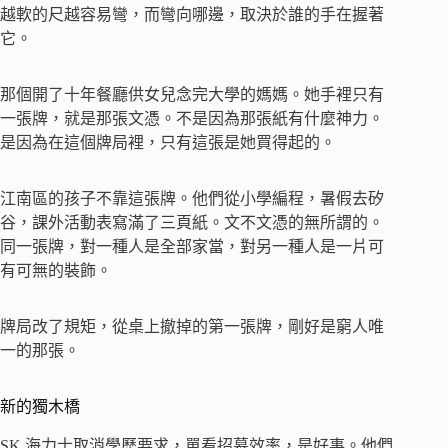
越軟的尺越容易彎，而彎向哪邊，取決於誰的手在握著
它。
那個開了十年餐廳供女兒念完大學的媽媽。她手裡只有
一張牌，就是那張文憑。不是因為那張紙有什麼神力。
是因為在這個牌局裡，只有這張是她買得起的。
江南區的孩子不靠這張牌。他們從小學編程，暑假去矽
谷，課外活動表寫滿了三頁紙。文不文憑的無所謂的。
同一張牌，對一種人是全部家當，對另一種人是一片可
有可無的裝飾。
牌局改了規矩，從桌上撤掉的第一張牌，剛好是窮人唯
一的那張。
新的獨木橋
SK 海力士取消學歷要求，單看招募效率，是好事。他們