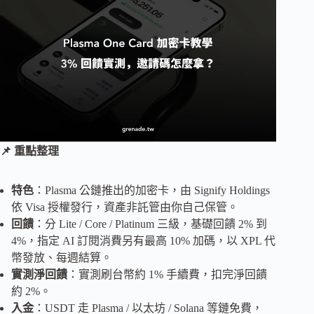
📌 重點整理
特色
：Plasma 公鏈推出的加密卡，由 Signify Holdings
依 Visa 授權發行，資產非託管由你自己保管。
回饋
：分 Lite / Core / Platinum 三級，基礎回饋 2% 到
4%，指定 AI 訂閱消費另有最高 10% 加碼，以 XPL 代
幣發放、每週結算。
實測淨回饋
：實測刷台幣約 1% 手續費，扣完淨回饋
約 2%。
入金
：USDT 走 Plasma / 以太坊 / Solana 等鏈免費，