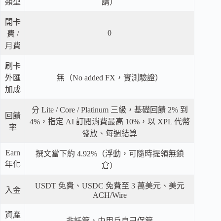
類型
請）
開卡
0
費 /
月費
刷卡
外匯
無（No added FX，實測驗證）
加成
分 Lite / Core / Platinum 三級，基礎回饋 2% 到
回饋
4%，指定 AI 訂閱消費最高 10%，以 XPL 代幣
率
發放、每週結算
Earn
撰文當下約 4.92%（浮動，可隨時提領無鎖
年化
倉）
USDT 免費、USDC 免費至 3 萬美元、美元
入金
ACH/Wire
資產
非託管，由用戶自己保管