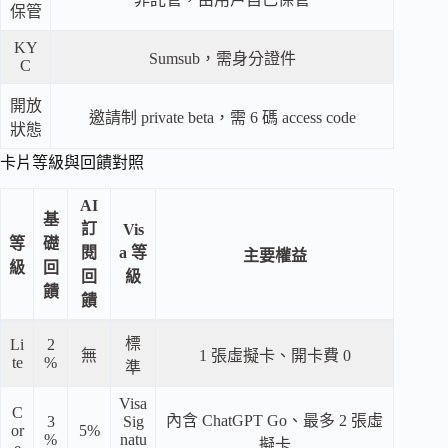
保管
KY
Sumsub，需身分證件
C
開放
邀請制 private beta，需 6 碼 access code
狀態
卡片等級與回饋對照
AI
基
訂
Vis
等
礎
閱
a 等
主要權益
級
回
回
級
饋
饋
標
Li
2
無
1 張虛擬卡、開卡費 0
te
%
準
Visa
C
內含 ChatGPT Go、最多 2 張虛
3
Sig
or
5%
%
natu
擬卡