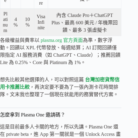
e
re
Pl
內含 Claude Pro＋ChatGPT
Visa
ati
4
10
Infi
Plus、最高 600 美元 / 年機票回
nu
%
%
nite
饋、最多 3 張虛擬卡
m
各級權益與費率以
plasma.org 官方頁面
為準，數字浮
動。回饋以 XPL 代幣發放、每週結算；AI 訂閱回饋僅
限指定 AI 服務消費（如 ChatGPT、Claude）；推薦回饋
Lite 為 0.25%、Core 與 Platinum 為 1%。
想先比較其他選擇的人，可以對照這篇
台灣加密貨幣信
用卡推薦比較
，再決定要不要為了一張內測卡花時間排
隊。文末我也整理了一個現在就能用的務實替代方案。
怎麼拿到 Plasma One 邀請碼？
這是目前最多人卡關的地方，所以先講。Plasma One 還
在 private beta，進 App 第一關就是一個 Unlock Access 畫