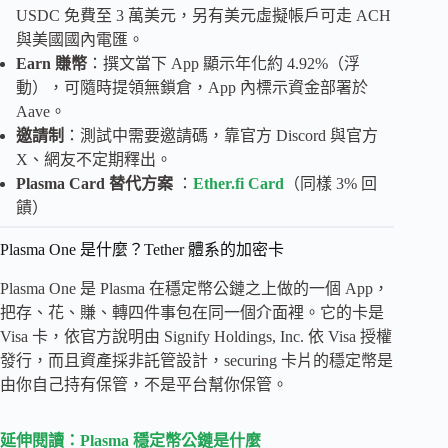
USDC 免費至 3 萬美元，另有美元虛擬帳戶可走 ACH
與美國國內電匯。
Earn 賺幣
：撰文當下 App 顯示年化約 4.92%（浮
動），可隨時提領無鎖倉，App 內標示資金部署於
Aave。
邀請制
：測試中需要邀請碼，靠官方 Discord 與官方
X、網友不定期釋出。
Plasma Card 替代方案
：
Ether.fi Card
（同樣 3% 回
饋）
Plasma One 是什麼？Tether 體系的加密卡
Plasma One 是 Plasma 在穩定幣公鏈之上做的一個 App，
把存、花、賺、轉四件事包在同一個介面裡。它的卡是
Visa 卡，依官方說明由 Signify Holdings, Inc. 依 Visa 授權
發行，而且資產採非託管設計，securing 卡片的穩定幣是
由你自己持有保管，不是平台幫你保管。
延伸閱讀：Plasma 穩定幣公鏈是什麼