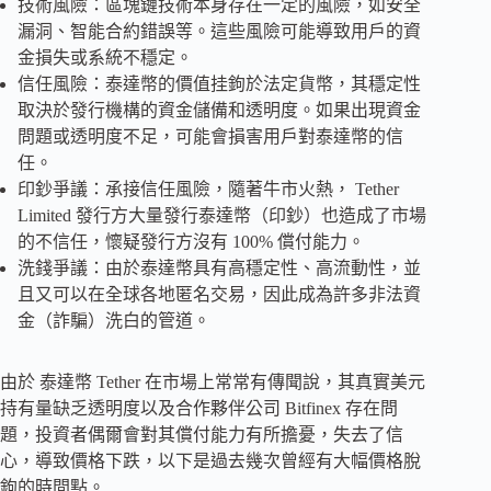
技術風險：區塊鏈技術本身存在一定的風險，如安全
漏洞、智能合約錯誤等。這些風險可能導致用戶的資
金損失或系統不穩定。
信任風險：泰達幣的價值挂鉤於法定貨幣，其穩定性
取決於發行機構的資金儲備和透明度。如果出現資金
問題或透明度不足，可能會損害用戶對泰達幣的信
任。
印鈔爭議：承接信任風險，隨著牛市火熱， Tether
Limited 發行方大量發行泰達幣（印鈔）也造成了市場
的不信任，懷疑發行方沒有 100% 償付能力。
洗錢爭議：由於泰達幣具有高穩定性、高流動性，並
且又可以在全球各地匿名交易，因此成為許多非法資
金（詐騙）洗白的管道。
由於 泰達幣 Tether 在市場上常常有傳聞說，其真實美元
持有量缺乏透明度以及合作夥伴公司 Bitfinex 存在問
題，投資者偶爾會對其償付能力有所擔憂，失去了信
心，導致價格下跌，以下是過去幾次曾經有大幅價格脫
鉤的時間點。