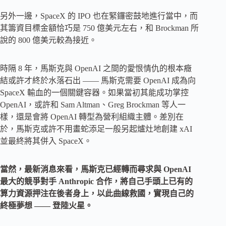
另外一邊，SpaceX 的 IPO 也在緊鑼密鼓地進行當中，而
其籌資目標金額恰巧是 750 億美元左右，和 Brockman 所
說的 800 億美元較為接近。
時隔 8 年，馬斯克與 OpenAI 之間的愛恨情仇的根本癥
結或許才終於水落石出 —— 馬斯克需要 OpenAI 成為向
SpaceX 輸血的一個關鍵容器。如果當初其能成功掌控
OpenAI，或許和 Sam Altman、Greg Brockman 等人一
樣，還是會將 OpenAI 轉型為營利組織主體。差別在
於，馬斯克或許不用畫蛇添足一般另起爐灶地創建 xAI
並最終將其併入 SpaceX。
當然，最新消息來看，馬斯克已經轉而尋求與 OpenAI
最大的競爭對手 Anthropic 合作，將自己手頭上已有的
算力資源押注在後者身上，以此曲線救國，實現自己的
終極夢想 —— 登陸火星。