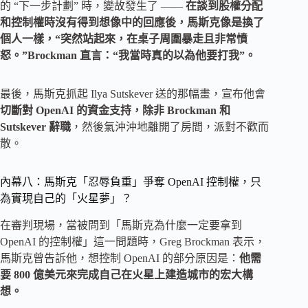
的 “下一步計劃” 時，變故發生了 ——
在談到股權分配
和控制權時沒有得到想像中的回應後，馬斯克像是換了
個人一樣，“突然站起來，在桌子周圍暴走且非常憤
怒。”Brockman 直言：“我當時真的以為他要打我”。
最後，馬斯克抓起 Ilya Sutskever 送的那幅畫，宣布他會
切斷對 OpenAI 的資金支持，除非 Brockman 和
Sutskever 辭職
，然後氣沖沖地離開了房間，派對不歡而
散。
內幕八：馬斯克「忍辱負重」爭奪 OpenAI 控制權，只
為實現自己的「火星夢」？
在審判現場，當被問到「馬斯克為什麼一定要拿到
OpenAI 的控制權」這一問題時，Greg Brockman 表示，
馬斯克曾告訴他，想控制 OpenAI 的部分原因是：
他需
要 800 億美元來完成自己在火星上建造城市的宏大構
想。