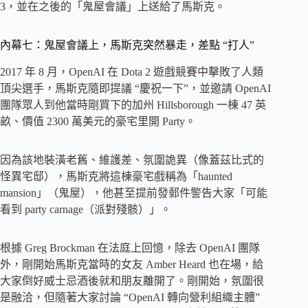
3，並在之後的「鬼屋會議」上送給了馬斯克。
內幕七：鬼屋會議上，馬斯克突然暴走，差點 “打人”
2017 年 8 月，OpenAI 在 Dota 2 遊戲競賽中擊敗了人類
頂尖選手，馬斯克隨即提議 “慶祝一下”，並邀請 OpenAI
團隊眾人到他當時剛買下的加州 Hillsborough 一棟 47 英
畝、價值 2300 萬美元的豪宅里開 Party。
因為該地裝潢老舊、維護差、氛圍詭異（像蓋茲比式的
怪異宅邸），馬斯克將這棟豪宅戲稱為「haunted
mansion」（鬼屋），他甚至提前發郵件警告大家「可能
看到 party carnage（派對殘骸）」。
根據 Greg Brockman 在法庭上回憶，除去 OpenAI 團隊
外，剛開始馬斯克當時的女友 Amber Heard 也在場，給
大家倒好威士忌酒後就和朋友離開了。剛開始，氛圍很
是融洽，但隨著大家討論 “OpenAI 轉向營利組織主體”