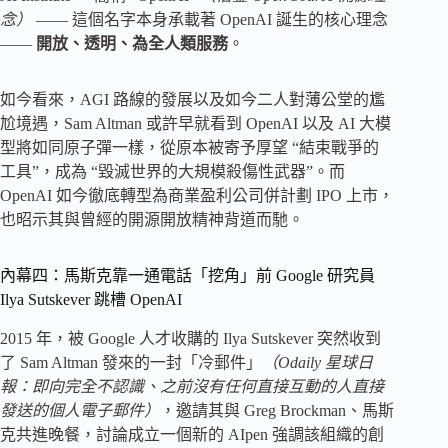
念）
—— 這個名字本身承載著 OpenAI 誕生的核心理念
——
開放、透明、為全人類服務
。
如今看來，AGI 路線的發展以及如今二人對薄公堂的尷
尬境遇，Sam Altman 或許早就看到 OpenAI 以及 AI 大模
型將如同原子彈一樣，從原本被寄予厚望 “結束戰爭的
工具”，成為 “毀滅世界的大規模殺傷性武器”。而
OpenAI 如今徹底轉型為商業盈利公司併計劃 IPO 上市，
也昭示其與曾經的開源開放精神背道而馳。
內幕四：馬斯克靠一通電話「挖角」前 Google 研究員
Ilya Sutskever 跳槽 OpenAI
2015 年，被 Google 人才收購的 Ilya Sutskever 突然收到
了 Sam Altman 發來的一封「冷郵件」
（Odaily 星球日
報：即向完全不認識、之前沒有任何直接互動的人直接
發送的個人電子郵件）
，邀請其與 Greg Brockman、馬斯
克共進晚餐，討論成立一個新的 AIpen 強調該組織的創