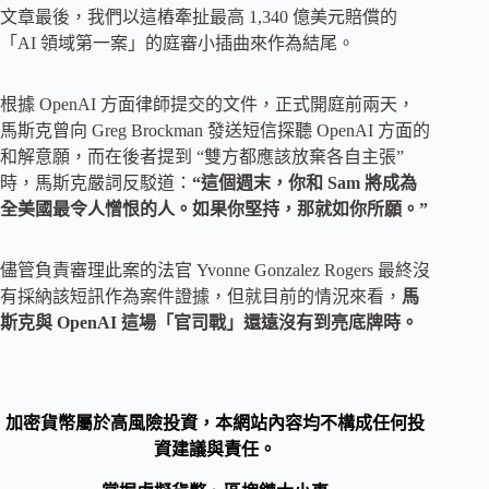
文章最後，我們以這樁牽扯最高 1,340 億美元賠償的
「AI 領域第一案」的庭審小插曲來作為結尾。
根據 OpenAI 方面律師提交的文件，正式開庭前兩天，
馬斯克曾向 Greg Brockman 發送短信探聽 OpenAI 方面的
和解意願，而在後者提到 “雙方都應該放棄各自主張”
時，馬斯克嚴詞反駁道：
“這個週末，你和 Sam 將成為
全美國最令人憎恨的人。如果你堅持，那就如你所願。”
儘管負責審理此案的法官 Yvonne Gonzalez Rogers 最終沒
有採納該短訊作為案件證據，但就目前的情況來看，
馬
斯克與 OpenAI 這場「官司戰」還遠沒有到亮底牌時。
加密貨幣屬於高風險投資，本網站內容均不構成任何投
資建議與責任。