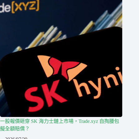
一股報價砸穿 SK 海力士鏈上市場，Trade.xyz 自掏腰包
擬全額賠償？