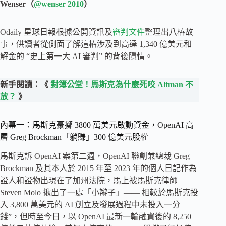
Wenser（
@wenser 2010
）
Odaily 星球日報根據公開資訊及
審判文件
整理出八樁故
事，供讀者從側面了解這樁涉及到高達 1,340 億美元和
解金的 “史上第一大 AI 審判” 的背後隱情。
新手閱讀：《
對簿公堂！馬斯克為什麼死咬 Altman 不
放？
》
內幕一：馬斯克豪擲 3800 萬美元啟動資金，OpenAI 高
層 Greg Brockman「躺賺」300 億美元股權
馬斯克訴 OpenAI 案第二週，OpenAI 聯創兼總裁 Greg
Brockman 及其本人於 2015 年至 2023 年的個人日記作為
證人和證物出現在了加州法院，馬上被馬斯克律師
Steven Molo 揪出了一處「小辮子」—— 相較於馬斯克投
入 3,800 萬美元的 AI 創立及發展過程中未投入一分
錢”，但時至今日，以 OpenAI 最新一輪融資後的 8,250