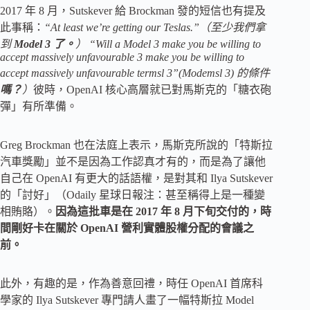
2017 年 8 月，Sutskever 給 Brockman 發的短信也有提及
此事稱：
“At least we’re getting our Teslas.”（至少我們拿
到
Model 3 了。
） “Will a Model 3 make you be willing to
accept massively unfavourable 3 make you be willing to
accept massively unfavourable termsl 3”(Modemsl 3) 的條件
嗎？
）
彼時，OpenAI 核心高層就已對馬斯克的「糖衣砲
彈」有所準備。
Greg Brockman 也在法庭上表示，馬斯克所說的「特斯拉
汽車獎勵」並不是因為工作認真才有的，而是為了讓他
自己在 OpenAI 有更大的話語權，是對其和 Ilya Sutskever
的「討好」（Odaily 星球日報注：甚至稱得上是一種變
相賄賂）。
因為這批車是在 2017 年 8 月下旬交付的，時
間剛好卡在關於 OpenAI 營利實體股權分配的會議之
前。
此外，有趣的是，作為善意回禮，時任 OpenAI 首席科
學家的 Ilya Sutskever 專門請人畫了一幅特斯拉 Model