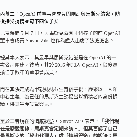
內幕二：OpenAI 前董事會成員因團建與馬斯克結識，隨
後接受捐精並育下四位子女
北京時間 5 月 7 日，與馬斯克育有 4 個孩子的前 OpenAI
董事會成員 Shivon Zilis 也作為證人出席了法庭庭審。
據其本人表示，其最早與馬斯克結識是在 OpenAI 的一
次公司團建，彼時，其於 2016 年加入 OpenAI，隨後還
擔任了數年的董事會成員。
而在其決定成為單親媽媽並生育孩子後，歷來以「人類
中心主義」為己任的馬斯克主動提出以捐精者的身份捐
精，供其生產試管嬰兒。
至於二者現在的情感狀態， Shivon Zilis 表示，
「我們現
在是戀愛關係，馬斯克會定期來訪。」但其否認了自己
是馬斯克的「秘密代理人」或「情報管道」的說法；馬