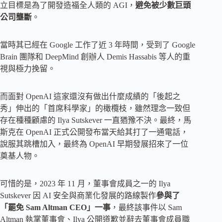
立目標是為了開發造福全人類的 AGI，
避免被少數巨頭
公司壟斷
。
當時其已經在 Google 工作了近 3 年時間，受到了 Google
Brain 團隊和 DeepMind 創辦人 Demis Hassabis 等人的重
視與極力挽留。
而面對 OpenAI 這家還沒有做出什麼成績的「後起之
秀」伸出的「首席科學家」的橄欖枝，雖然理念一致但
存在種種顧慮的 Ilya Sutskever 一直猶豫不決。最終，馬
斯克在 OpenAI 正式公開發布當天給其打了一通電話，
說服其跳槽加入，最終為 OpenAI 早期發展招來了一位
奠基人物。
可惜的是，2023 年 11 月，董事會成員之一的 Ilya
Sutskever 因 AI 安全與商業化發展的路線製作
參與了
「罷免 Sam Altman CEO」一事
，最終該事件以 Sam
Altman 執掌董事會、Ilya 公開道歉並辭去董事會成員職