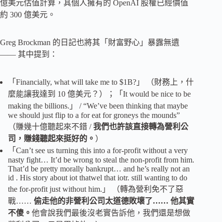
億美元估值計算，其個人擁有的 OpenAI 股權已經價值
約 300 億美元。
Greg Brockman 的日記也將其「財富野心」暴露無遺
—— 其中提到：
「Financially, what will take me to $1B?」 （財務上，什
麼能讓我達到 10 億美元？）；「It would be nice to be
making the billions.」 / “We’ve been thinking that maybe
we should just flip to a for eat for groneys the mounds”
（賺幾十億聽起來不錯 /
我們也許該直接轉為營利公
司，賺錢聽起來挺好的。
）
「Can’t see us turning this into a for-profit without a very
nasty fight… It’d be wrong to steal the non-profit from him.
That’d be pretty morally bankrupt… and he’s really not an
id . His story about iot thatwel that iotr. still wanting to do
the for-profit just without him.」 （轉為營利免不了惡
戰……
偷走他的非營利公司太道德敗壞了…… 他其實
不傻。
他會說我們最後沒老實告訴他，我們還是想做