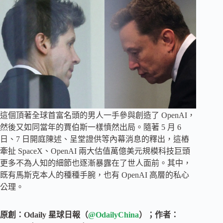
這個頂著全球首富名頭的男人一手參與創造了 OpenAI，
然後又如同當年的賈伯斯一樣憤然出局。隨著 5 月 6
日、7 日開庭陳述、呈堂證供等內幕消息的釋出，這樁
牽扯 SpaceX、OpenAI 兩大估值萬億美元規模科技巨頭
更多不為人知的細節也逐漸暴露在了世人面前。其中，
既有馬斯克本人的種種手腕，也有 OpenAI 高層的私心
公理。
原創：Odaily 星球日報（
@OdailyChina
）；作者：