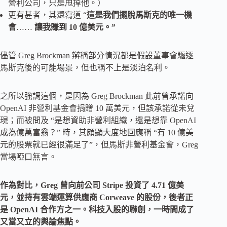
營利公司，只是甩掉他。）
更有甚者，其還寫道 “
這是我們擺脫馬斯克的唯一機
會
……
讓我賺到 10 億美元。”
儘管 Greg Brockman 辯稱部分情況都是假設董事會驅逐
馬斯克後的可能場景，但也稱不上是淡泊名利。
之所以強調這個，是因為 Greg Brockman 此前曾承諾向
OpenAI 非營利基金會捐贈 10 萬美元，但該承諾從未兌
現；而被問及 “是想資助非營利組織，還是想靠 OpenAI
成為億萬富翁？” 時，其頗顯大度地回應稱 “有 10 億美
元的股票就已經很滿足了”，但馬斯非營利基金會，Greg
當場啞口無言。
作為對比，Greg 曾向前公司 Stripe 投資了 4.71 億美
元，並持有雲端運算供應商 Corweave 的股份，後者正
是 OpenAI 合作方之一。科技入股的聯創，一時間成了
又當又立的輿論焦點。