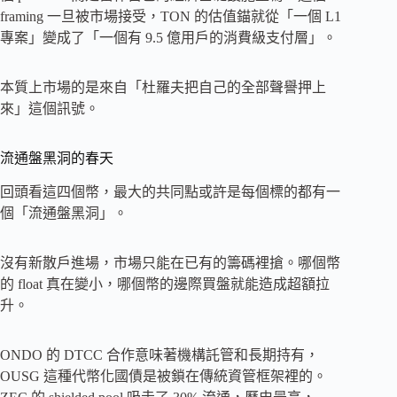
framing 一旦被市場接受，TON 的估值錨就從「一個 L1
專案」變成了「一個有 9.5 億用戶的消費級支付層」。
本質上市場的是來自「杜羅夫把自己的全部聲譽押上
來」這個訊號。
流通盤黑洞的春天
回頭看這四個幣，最大的共同點或許是每個標的都有一
個「流通盤黑洞」。
沒有新散戶進場，市場只能在已有的籌碼裡搶。哪個幣
的 float 真在變小，哪個幣的邊際買盤就能造成超額拉
升。
ONDO 的 DTCC 合作意味著機構託管和長期持有，
OUSG 這種代幣化國債是被鎖在傳統資管框架裡的。