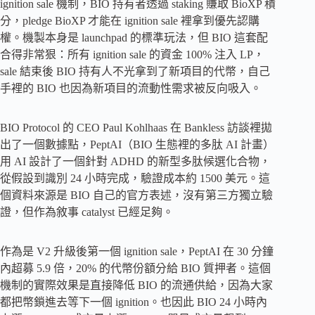
ignition sale 機制，BIO 持有者透過 staking 賺取 BioXP 積
分，pledge BioXP 才能在 ignition sale 裡拿到優先認購
權。機製本身是 launchpad 的標準玩法，但 BIO 這套配
合得非常狠：所有 ignition sale 的資金 100% 注入 LP，
sale 結束後 BIO 持有人不光拿到了新項目的代幣，自己
手裡的 BIO 也因為新項目的流動性需求被反向吸入。
BIO Protocol 的 CEO Paul Kohlhaas 在 Bankless 訪談裡拋
出了一個數據點，PeptAI（BIO 生態裡的多肽 AI 計畫）
用 AI 設計了一個針對 ADHD 的新型多肽候選化合物，
從假設到識別 24 小時完成，驗證成本約 1500 美元。這
個資料來源是 BIO 自己的官方表述，沒有第三方獨立驗
證，但作為敘事 catalyst 已經足夠。
作為是 V2 升級後第一個 ignition sale，PeptAI 在 30 分鐘
內超募 5.9 倍，20% 的代幣份額分給 BIO 質押者。這個
機制的實際效果是直接降低 BIO 的流通供給，因為大家
都把幣鎖進去等下一個 ignition。也因此 BIO 24 小時內