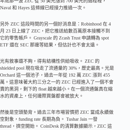
年底那一波 ZEC 從 50 美元漲到 700 美元的過程裡，
Naval 和 Hayes 這條線已經接力推過一次。
另外 ZEC 這段時間的另一個好消息是：Robinhood 在 4
月 23 日上線了 ZEC，把它推送給數百萬原本接觸不到
它的零售帳戶。 Grayscale 的 Zcash Trust 申請轉為 spot
ETF 還在 SEC 那邊等結果，但估計也不會太遠。
光有敘事還不夠，得有結構性供給吸收。 ZEC 的
shielded pool 現在吸走了流通量的 30%，歷史最高。光是
Orchard 這一個池子，過去一年從 192 萬 ZEC 漲到 455
萬。這意味著大約三分之一的 ZEC 已經進入了一個不會
賣的黑洞，剩下的 float 越來越小。在一個流通盤真在縮
水的資產上，任何邊際買盤都會被放大。
然後是空頭墊背。過去三年市場習慣把 ZEC 當成永續做
空對象，funding rate 長期為負。 Tushar Jain 一發
thread，擠空開始。 CoinDesk 的清算數據顯示，ZEC 這