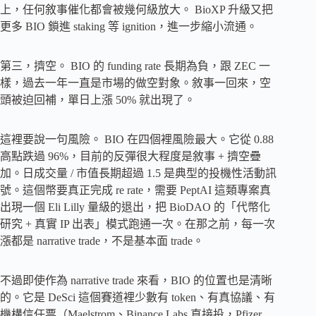
上，任何敘事催化都會被幾何級放大。 BioXP 升級又把
更多 BIO 鎖進 staking 等 ignition，進一步縮小流通。
第三，擠空。 BIO 的 funding rate 長期為負，跟 ZEC 一
樣，過去一年一直是市場的做空對象。敘事一回來，空
頭被迫回補，單日上漲 50% 就出現了。
這裡要說一句風險。 BIO 在四個裡風險最大。它從 0.88
高點跌過 96%，目前的反彈很大程度是敘事 + 擠空疊
加。日成交量 / 市值長期超過 1.5 是典型的投機性活動訊
號。這個幣要真正完成 re rate，需要 PeptAI 這類專案真
出現一個 Eli Lilly 量級的退出，把 BioDAO 的「代幣化
研究 + 真實 IP 出表」模式跑通一次。在那之前，每一次
漲都是 narrative trade，不是基本面 trade。
不過即使作為 narrative trade 來看，BIO 的位置​​也是清晰
的。它是 DeSci 這個賽道裡少數有 token、有真協議、有
機構信任票（Maelstrom、Binance Labs 直接投，Pfizer