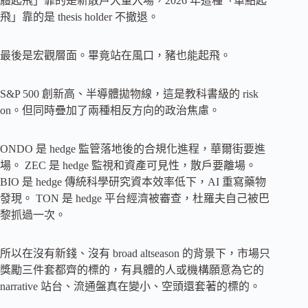
體起飛」靠的是新散戶大量入場，2026 年這種「單點起
飛」靠的是 thesis holder 不撤退。
最後是宏觀層面。畢竟站在風口，豬也能起飛。
S&P 500 創新高、半導體拋物線，這是教科書級的 risk
on。但同時疊加了兩種相反方向的政治焦慮。
ONDO 是 hedge 監管落地後的合規化進程，華爾街要進
場。 ZEC 是 hedge 監視和資產可見性，散戶要離場。
BIO 是 hedge 傳統科學研究資本效率低下，AI 重寫藥物
發現。 TON 是 hedge 平台經濟被審查，杜羅夫自己被巴
黎抓過一次。
所以在沒有新錢、沒有 broad altseason 的背景下，市場只
獎勵三件套都齊的標的，有具體的人或機構願意為它的
narrative 站台、流通盤真在變小、空頭還套著的標的。