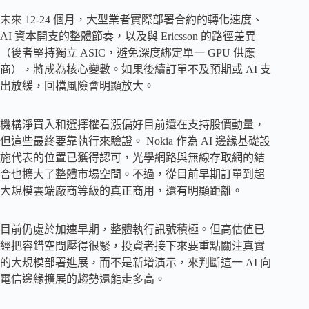
未來 12-24 個月，大型業者實際部署合約的轉化速度、
AI 資本開支的整體節奏，以及與 Ericsson 的路徑差異
（後者堅持獨立 ASIC，避免深度綁定單一 GPU 供應
商），將成為核心變數。如果後續訂單不及預期或 AI 支
出放緩，回檔風險會明顯放大。
機構淨買入和選擇權看漲偏好目前還在支持股價動量，
但這些最終要靠執行來驗證。 Nokia 作為 AI 邊緣基礎設
施代表的位置已獲得認可，光學網路與無線存取網的結
合也擴大了整體市場空間。不過，從目前早期訂單到超
大規模雲端廠商等級的真正商用，還有明顯距離。
目前仍處於加速早期，整體執行訊號積極。但高估值已
經把容錯空間壓得很緊，投資者接下來要重點關注真實
的大規模部署進展，而不是新增演示，來判斷這一 AI 向
電信邊緣擴展的趨勢還能走多高。