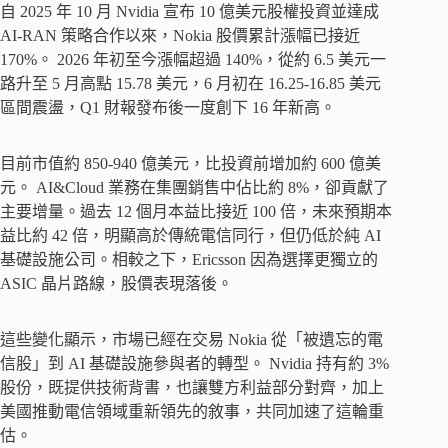
自 2025 年 10 月 Nvidia 宣布 10 億美元股權投資並達成
AI-RAN 策略合作以來，Nokia 股價累計漲幅已接近
170%。 2026 年初至今漲幅超過 140%，從約 6.5 美元一
路升至 5 月高點 15.78 美元，6 月初在 16.25-16.85 美元
區間震盪，Q1 財報發布後一度創下 16 年新高。
目前市值約 850-940 億美元，比投資前增加約 600 億美
元。 AI&Cloud 業務在集團銷售中佔比約 8%，卻貢獻了
主要增量。過去 12 個月本益比接近 100 倍，未來預期本
益比約 42 倍，明顯高於傳統電信同行，但仍低於純 AI
基礎設施公司。相較之下，Ericsson 因為選擇更獨立的
ASIC 晶片路線，股價表現落後。
這些變化顯示，市場已經在交易 Nokia 從「被遺忘的電
信股」到 AI 基礎設施參與者的轉型。 Nvidia 持有約 3%
股份，既提供技術背書，也讓雙方利益部分對齊，加上
美國推動電信領域重新領先的敘事，共同加速了這輪重
估。