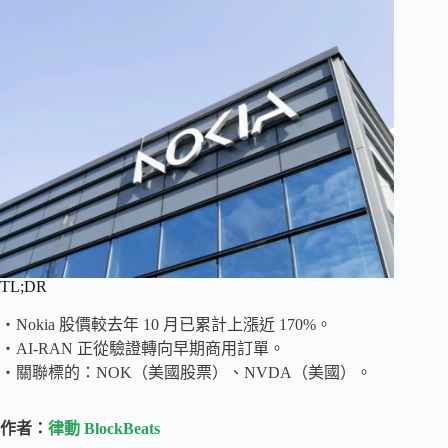
TL;DR
・Nokia 股價較去年 10 月已累計上漲近 170%。
・AI-RAN 正從驗證轉向早期商用訂單。
・關聯標的：NOK（美國股票）、NVDA（美國）。
作者：
律動 BlockBeats