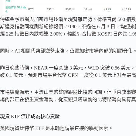
傳統金融市場與加密市場逐漸呈現背離走勢。標準普爾 500 指數在 
斯達克指數同樣刷新紀錄報價 27190，不過在 6 月 3 日，均迎來回調
經 225 指數日內跌幅達 2.00%，韓股綜合指數 KOSPI 日內跌 1.9
同時，AI 相關代幣卻逆勢走強，凸顯加密市場內部的明顯分化
昨日晚些時候，NEAR 一度突破 3 美元，WLD 突破 0.56 美元
破 0.1 美元。預測市場平台代幣 OPN 一度從 0.1 美元上升至最高 
市場總覽顯示，主流山寨幣整體跟隨比特幣回調，但垂直敘事賽道
場內部正在發生資金輪動：從宏觀貝塔驅動的比特幣轉向具有真
現貨 ETF 流出成為核心賣壓
美國現貨比特幣 ETF 是本輪迴調最直接的驅動因素。