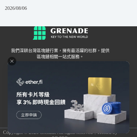
2026/08/06
我們深耕台灣區塊鏈行業，擁有最活躍的社群，提供
區塊鏈相關一站式服務。
Grenade
區塊鏈資訊
交易所
關於我們
新手
幣安
聯絡我們
Bybit
錢包
OKX
加密卡
HOYA BIT
AI
Pionex
其他
Copyright © 2026 Grenade All rights reserved｜Hosted by