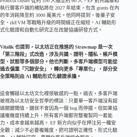
Protocol cluster 從約 100 人縮至約 60 人，EF 對共識層和
執行層客戶端的補貼將在 2027 年結束，包含 grants 在內
的年消耗降至約 3000 萬美元。他同時提到，後量子安
全、zkEVM 等戰略升級的時間線正在縮短，AI 輔助形
式化驗證和自動化研究正在改變協議研發方式。
Vitalik 也提到，以太坊正在推進的 Strawmap 是一次
「第三階段」式改造，涉及共識、證明、隱私、帳戶模
型、狀態等多個部分。他也判斷，多客戶端模型可能從
過去偏重「冗餘安全」，轉向更多「專業化」，部分安
全策略則由 AI 輔助形式化驗證承擔。
這會觸碰以太坊文化裡很敏感的一點。過去，多客戶端
被視為以太坊安全哲學的標誌：只要單一客戶端沒有超
過關鍵閾值，鏈就不會因為一個 bug 而停擺。但如果協
議複雜度持續上升，所有客戶端都完整複製同一套能
力，成本會越來越高。 EF 新方向似乎在押注另一種安
全觀：減少不必要複雜度，把可證明正確性、形式化驗