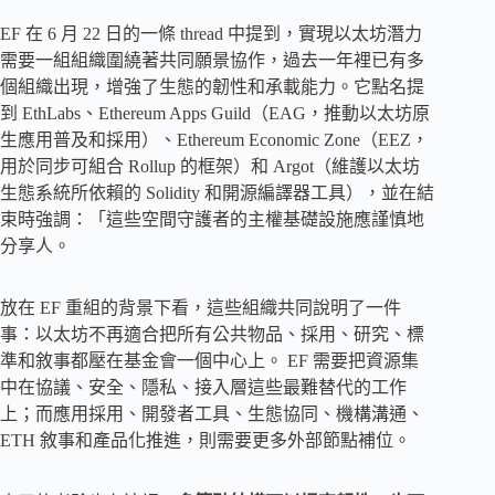
EF 在 6 月 22 日的一條 thread 中提到，實現以太坊潛力
需要一組組織圍繞著共同願景協作，過去一年裡已有多
個組織出現，增強了生態的韌性和承載能力。它點名提
到 EthLabs、Ethereum Apps Guild（EAG，推動以太坊原
生應用普及和採用）、Ethereum Economic Zone（EEZ，
用於同步可組合 Rollup 的框架）和 Argot（維護以太坊
生態系統所依賴的 Solidity 和開源編譯器工具），並在結
束時強調：「這些空間守護者的主權基礎設施應謹慎地
分享人。
放在 EF 重組的背景下看，這些組織共同說明了一件
事：以太坊不再適合把所有公共物品、採用、研究、標
準和敘事都壓在基金會一個中心上。 EF 需要把資源集
中在協議、安全、隱私、接入層這些最難替代的工作
上；而應用採用、開發者工具、生態協同、機構溝通、
ETH 敘事和產品化推進，則需要更多外部節點補位。