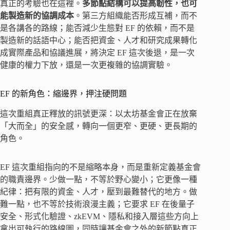
真正的考驗也在這裡。
多節點結構可以提高韌性，也可
能製造新的協調成本
。第三方組織能否形成互補，而不
是各講各的路線；能否減少生態對 EF 的依賴，而不是
製造新的話語中心；能否把資金、人才和研究成果轉化
成實際產品和協議進展，將決定 EF 這次後退，是一次
健康的權力下放，還是一次更複雜的協調實驗。
EF 的新角色：縮邊界，押注硬問題
這次重組真正釋放的訊號更深：以太坊基金會正在放棄
「大而全」的安全感，轉向一個更窄、更硬、更長期的
角色。
EF 這次重組指向的不是縮略本身，而是重新定義基金會
的職責邊界。少做一點，不等於野心變小；它更像一種
紀律：把有限的資金、人才，壓到最難替代的地方。做
難一點，也不等於技術浪漫主義；它要求 EF 在後量子
安全、形式化驗證、zkEVM、隱私和接入層這些方向上
拿出可執行的路線圖，同時讓基金會之外的新節點真正