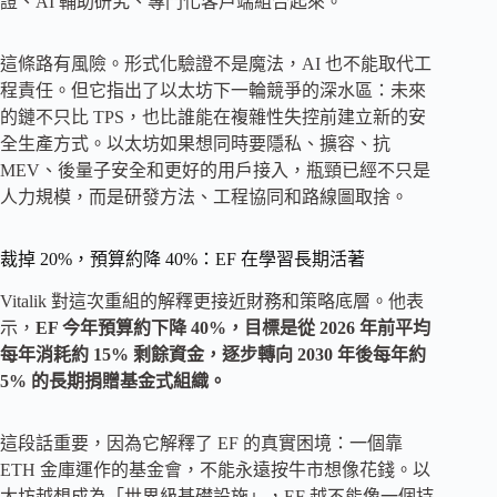
證、AI 輔助研究、專門化客戶端組合起來。
這條路有風險。形式化驗證不是魔法，AI 也不能取代工
程責任。但它指出了以太坊下一輪競爭的深水區：未來
的鏈不只比 TPS，也比誰能在複雜性失控前建立新的安
全生產方式。以太坊如果想同時要隱私、擴容、抗
MEV、後量子安全和更好的用戶接入，瓶頸已經不只是
人力規模，而是研發方法、工程協同和路線圖取捨。
裁掉 20%，預算約降 40%：EF 在學習長期活著
Vitalik 對這次重組的解釋更接近財務和策略底層。他表
示，
EF 今年預算約下降 40%，目標是從 2026 年前平均
每年消耗約 15% 剩餘資金，逐步轉向 2030 年後每年約
5% 的長期捐贈基金式組織。
這段話重要，因為它解釋了 EF 的真實困境：一個靠
ETH 金庫運作的基金會，不能永遠按牛市想像花錢。以
太坊越想成為「世界級基礎設施」，EF 越不能像一個持