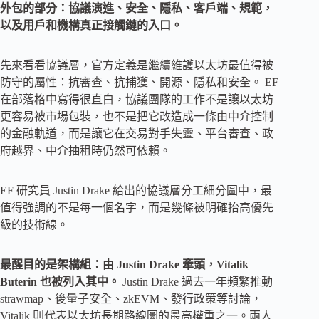
外包的部分：協議演進、安全、隱私、客戶端、規範，
以及用戶和機構真正接觸鏈的入口。
先來看看協議層，官方定義是繼續維護以太坊最值得被
防守的屬性：抗審查、抗捕獲、開源、隱私和安全。 EF
在部落格中寫得很直白，協議團隊的工作不是讓以太坊
更容易被市場包裝，也不是把它改造成一條由中介控制
的金融軌道，而是讓它在交易對手失靈、平台審查、政
府越界、中介抽租時仍然可依賴。
EF 研究員 Justin Drake 給出的協議層分工細分圖中，最
值得強調的不是每一個名字，而是幾條被明確抬高優先
級的技術線。
最醒目的是架構組：由 Justin Drake 牽頭，Vitalik
Buterin 也被列入其中。
Justin Drake 過去一年頻繁推動
strawmap、後量子安全、zkEVM、發行政策等討論，
Vitalik 則代表以太坊長期路線圖的最高權重之一。兩人