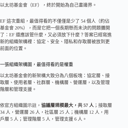
以太坊基金會（EF），終於開始為自己畫邊界。
EF 這次重組，最值得看的不僅僅是少了 54 個人（約佔
基金會 20%），而是它把一個長期懸而未決的問題攤開
了：EF 還應該管什麼，又必須放下什麼？答案已經寫進
新的組織架構裡：協定、安全、隱私和存取層被放到更
前面的位置。
一張組織架構圖，最值得看的是權重
以太坊基金會的新架構大致分為八個板塊：協定層、接
取層、使用者層、社群層、機構層、營運層，以及管理
階層和管理支援。
依官方組織圖示註，
協議層規模最大，共 57 人
；接取層
34 人，營運層 26 人，社區層 25 人；機構層 12 人，用
戶層 5 人；管理階層 5 人，管理支援 6 人。