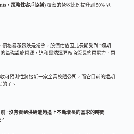
reements，策略性客戶協議)
覆蓋的營收比例提升到 50% 以
，價格暴漲暴跌是常態，股價估值因此長期受到 “週期
預售的基礎設施資源，這和雲端運算廠商簽長約買電力、買
麼它的營收可預測性將接近一家企業軟體公司，而它目前的遠期
宜的了。
目前
“
沒有看到供給能夠追上不斷增長的需求的時間
後。