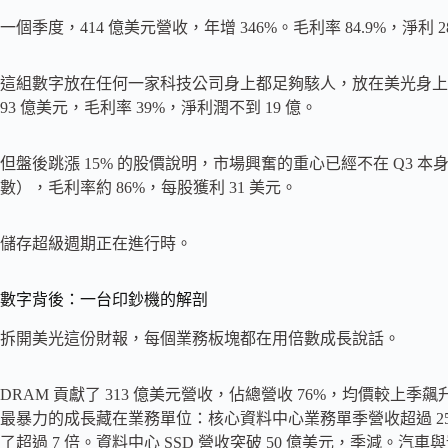
一個季度，414 億美元營收，年增 346%。毛利率 84.9%，淨利 2
這組數字放在任何一家科技公司身上都足夠駭人，放在美光身上
93 億美元，毛利率 39%，淨利潤不到 19 億。
但盤後跳漲 15% 的股價說明，市場興奮的重心已經不在 Q3 本身
數），毛利率約 86%，每股獲利 31 美元。
儲存超級週期正在進行時。
數字背後：一台印鈔機的解剖
拆開美光這份財報，每個業務板塊都在用倍數成長說話。
DRAM 貢獻了 313 億美元營收，佔總營收 76%，均價較上季飆升
最暴力的成長藏在業務單位：核心資料中心業務單季營收超過 250 億
了超過 7 倍。資料中心 SSD 營收突破 50 億美元，季減。汽車與