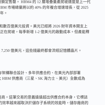
量鎖定售罄。 HBM4 的 12 層堆疊量產爬坡速度是上一代
BM 市場總量將以約 40% 的年複合增速增長，從 2025
兩年。
和數百億美元投資。美光已經將 2026 財年資本開支上
正在爬坡，每季新增 1-2 億美元的啟動成本。但產能釋
過 7,250 億美元，這些錢最終都會流經記憶體晶片。
涵蓋儲存架構聯合設計、多年供應合約、在美光內部部署
全球三大 HBM 供應商（三星、SK 海力士、美光）全數成為
家製造商。這筆交易的意義遠遠超出供應合約本身，它標誌
理的效率越來越取決於儲存子系統的效能時，儲存廠商的