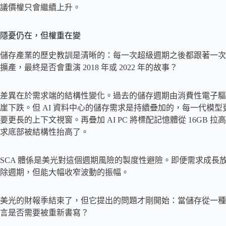
議價權只會繼續上升。
隱憂仍在，但權重在變
儲存產業的歷史教訓是清晰的：每一次超級週期之後都跟著一次
擴產，最終是否會重演 2018 年或 2022 年的故事？
差異在於需求端的結構性變化。過去的儲存週期由消費性電子驅動
崖下跌。但 AI 資料中心的儲存需求是持續疊加的，每一代模型更大，
要更長的上下文視窗。再疊加 AI PC 將標配記憶體從 16GB 拉
求底部被結構性抬高了。
SCA 體係是美光對這個週期風險的製度性避險。即便需求成
除週期，但能大幅收窄波動的振幅。
美光的財報季結束了，但它提出的問題才剛開始：當儲存從一種
言是否需要被重新書寫？