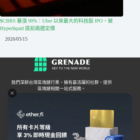
$CBRS 暴漲 90%：Uber 以來最大的科技股 IPO，被
Hyperliquid 提前兩週定價
2026/05/15
我們深耕台灣區塊鏈行業，擁有最活躍的社群，提供
區塊鏈相關一站式服務。
Grenade
區塊鏈資訊
交易所
關於我們
新手
幣安
聯絡我們
Bybit
錢包
OKX
加密卡