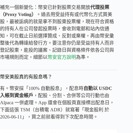
補充一個新變化：幣安已針對股票交易開放
代理投票
（Proxy Voting）
。過去用受益持有或代幣化方式買美
股，最被詬病的就是拿不到股東投票權，現在符合資格
的持有人在公司發起投票時，會收到電郵和站內信通
知，可在截止日前選擇贊成、反對或棄權，再由幣安彙
整後代為轉達給發行方。要注意你仍是受益持有人而非
登記股東，能投的議案、記錄日與資格條件依各公司與
市場規則而定，細節以
幣安官方說明
為準。
幣安美股真的有股息嗎？
有。幣安採「100% 自動股息」，配息時
自動以 USDC
入帳到資金帳戶
，配股、分割、合併等公司行動也由
Alpaca 一併處理。App 還會在個股頁直接標出配息日，
下面這張 TSM（台積電 ADR）就寫著「現金股利 於
2026-06-11」，買之前就看得到下次配息時間。