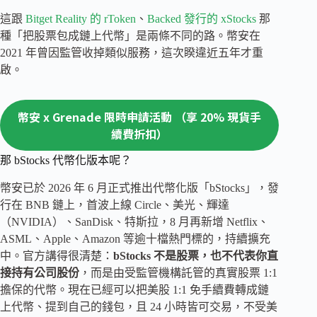
這跟
Bitget Reality 的 rToken
、
Backed 發行的 xStocks
那
種「把股票包成鏈上代幣」是兩條不同的路。幣安在
2021 年曾因監管收掉類似服務，這次睽違近五年才重
啟。
幣安 x Grenade 限時申請活動 （享 20% 現貨手
續費折扣）
那 bStocks 代幣化版本呢？
幣安已於 2026 年 6 月正式推出代幣化版「bStocks」，發
行在 BNB 鏈上，首波上線 Circle、美光、輝達
（NVIDIA）、SanDisk、特斯拉，8 月再新增 Netflix、
ASML、Apple、Amazon 等逾十檔熱門標的，持續擴充
中。官方講得很清楚：
bStocks 不是股票，也不代表你直
接持有公司股份
，而是由受監管機構託管的真實股票 1:1
擔保的代幣。現在已經可以把美股 1:1 免手續費轉成鏈
上代幣、提到自己的錢包，且 24 小時皆可交易，不受美