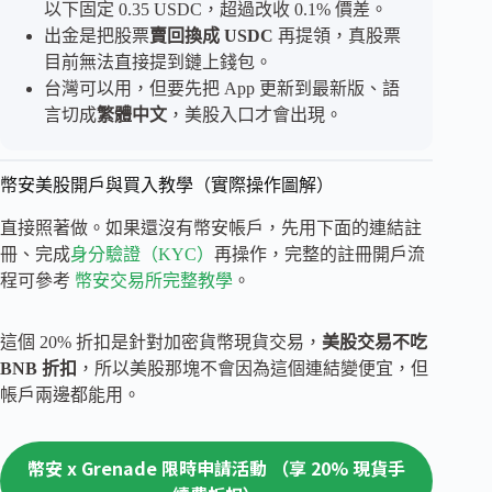
以下固定 0.35 USDC，超過改收 0.1% 價差。
出金是把股票
賣回換成 USDC
再提領，真股票
目前無法直接提到鏈上錢包。
台灣可以用，但要先把 App 更新到最新版、語
言切成
繁體中文
，美股入口才會出現。
幣安美股開戶與買入教學（實際操作圖解）
直接照著做。如果還沒有幣安帳戶，先用下面的連結註
冊、完成
身分驗證（KYC）
再操作，完整的註冊開戶流
程可參考
幣安交易所完整教學
。
這個 20% 折扣是針對加密貨幣現貨交易，
美股交易不吃
BNB 折扣
，所以美股那塊不會因為這個連結變便宜，但
帳戶兩邊都能用。
幣安 x Grenade 限時申請活動 （享 20% 現貨手