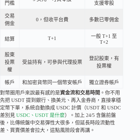
門檻
支援零股
交易
0，但收平台費
多數已零佣金
佣金
一般 T+1 至
T+1
結算
T+2
股東
登記股東，有
投票
受益持有，可參與代理投票
投票權
權
帳戶
和加密貨幣同一個幣安帳戶
獨立證券帳戶
對幣圈用戶來說最有感的是
資金流和交易時間
。你不用
先把 USDT 提到銀行、換美元、再入金券商，直接拿穩
定幣下單，系統自動換成 USDC 計價（USDT 和 USDC
差別見
USDC、USDT 是什麼
）。加上 24/5 含盤前盤
後，比傳統盤中交易彈性大很多，但延長時段流動性
差、買賣價差會拉大，這點風險段會再講。