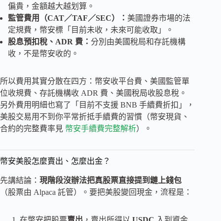
偏貴，金額越大越划算。
監管費用（CAT／TAF／SEC）：
美國證券市場的法
定規費，幣安標「目前未收，未來可能收取」。
股息預扣稅、ADR 費：
分別由美國稅局和存託機構
收，不是幣安收的。
所以費用其實分散在四方：幣安收平台費、美國監管單
位收規費、存託機構收 ADR 費、美國稅局收股息稅。
另外費用明細也寫了「目前不支援 BNB 手續費折扣」，
美股交易用不到你平常折抵手續費的習慣（幣安現貨、
合約的完整費率見
幣安手續費完整解析
）。
幣安美股怎麼賣出、怎麼出金？
先講結論：
現階段沒辦法把真股票直接提到鏈上錢包
（股票由 Alpaca 託管）。要把美股變回現金，流程是：
在幣安把股票
賣出
，賣出所得以
USDC
入到資金