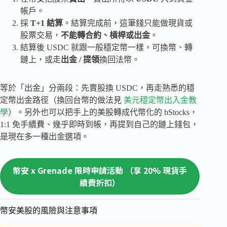
帳戶。
採
T+1 結算
。結算完成前，這筆錢只能做現貨或
股票交易，
不能轉合約、槓桿或出金
。
結算後 USDC 就跟一般穩定幣一樣，可換幣、轉
鏈上，或走
出金 / 提領
換回法幣。
等於「出金」分兩段：先賣股換 USDC，再走熟悉的穩
定幣出金路徑（換回台幣的做法見
美元穩定幣出入金教
學
）。另外也可以把手上的美股轉成代幣化的 bStocks，
1:1 免手續費、幾乎即時到帳，再提到自己的鏈上錢包，
是現在多一種出金選項。
幣安 x Grenade 限時申請活動 （享 20% 現貨手
續費折扣）
幣安美股的風險與注意事項