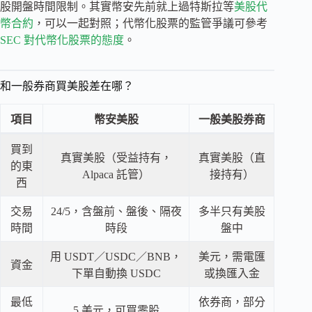
股開盤時間限制。其實幣安先前就上過特斯拉等
美股代
幣合約
，可以一起對照；代幣化股票的監管爭議可參考
SEC 對代幣化股票的態度
。
和一般券商買美股差在哪？
項目
幣安美股
一般美股券商
買到
真實美股（受益持有，
真實美股（直
的東
Alpaca 託管）
接持有）
西
交易
24/5，含盤前、盤後、隔夜
多半只有美股
時間
時段
盤中
用 USDT／USDC／BNB，
美元，需電匯
資金
下單自動換 USDC
或換匯入金
最低
依券商，部分
5 美元，可買零股