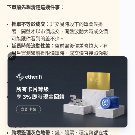
下單前先想清楚這幾件事：
掛單不等於成交：
非交易時段下的單會先掛
著，開盤才以市價成交，開盤波動大時成交價
可能跟你看到的差不少。
延長時段流動性差：
盤前盤後價差會拉大。有
用戶實測盤前掛限價單時，成交價直接照你報
的限價走，溢價被做市商吃掉，磨損可能比手
續費還大（
盤前交易的玩法與差異
另有整
理）。
股息要扣稅：
台灣沒跟美國簽租稅協定，股息
一般被預扣 30%，買高股息標的先算進去。
投票權走代理投票：
幣安已開放符合資格的持
有人參與代理投票，公司發起投票時會以電郵
和站內信通知，但你仍是受益持有人而非登記
股東，能投的議案與資格依各公司及記錄日規
則而定。
跨境監理灰色地帶：
錢、股票、穩定幣都在境