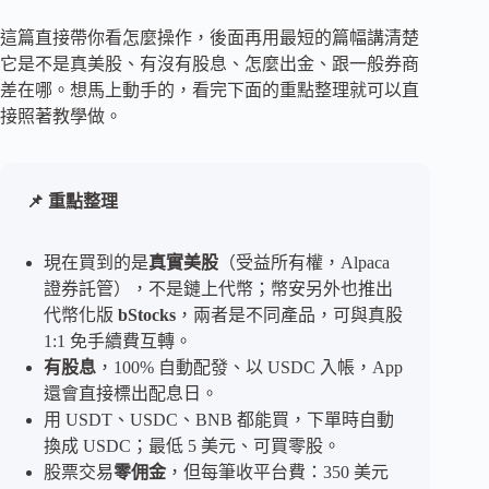
這篇直接帶你看怎麼操作，後面再用最短的篇幅講清楚
它是不是真美股、有沒有股息、怎麼出金、跟一般券商
差在哪。想馬上動手的，看完下面的重點整理就可以直
接照著教學做。
📌 重點整理
現在買到的是
真實美股
（受益所有權，Alpaca
證券託管），不是鏈上代幣；幣安另外也推出
代幣化版
bStocks
，兩者是不同產品，可與真股
1:1 免手續費互轉。
有股息
，100% 自動配發、以 USDC 入帳，App
還會直接標出配息日。
用 USDT、USDC、BNB 都能買，下單時自動
換成 USDC；最低 5 美元、可買零股。
股票交易
零佣金
，但每筆收平台費：350 美元