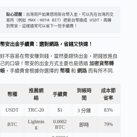
貼心提醒
：台灣用戶如果想用新台幣入金，可以先在台灣的交
易所（例如 MAX、HOYA BIT）把新台幣換成 USDT，再轉
到幣安，這樣通常可以省下一些手續費！
幣安出金手續費：選對網路，省錢又快速！
好不容易在幣安賺到錢，當然要趕快出金，把錢放進自
己的口袋！幣安的出金方式主要也是透過
加密貨幣轉
帳
，手續費會根據你選擇的
幣種
和
網路
而有所不同.
推薦網
到帳時
成本節
幣種
手續費
絡
間
省率
USDT
TRC-20
$1
83%
3 分鐘
Lightnin
0.0002
BTC
79%
即時
g
BTC