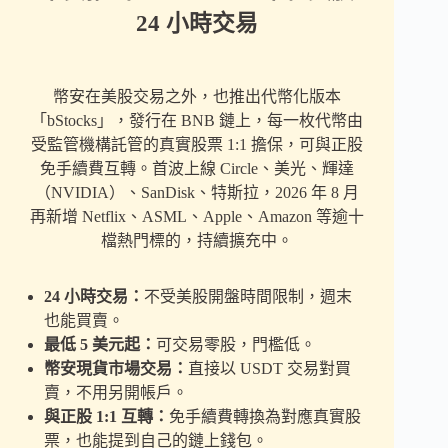
24 小時交易
幣安在美股交易之外，也推出代幣化版本
「bStocks」，發行在 BNB 鏈上，每一枚代幣由
受監管機構託管的真實股票 1:1 擔保，可與正股
免手續費互轉。首波上線 Circle、美光、輝達
（NVIDIA）、SanDisk、特斯拉，2026 年 8 月
再新增 Netflix、ASML、Apple、Amazon 等逾十
檔熱門標的，持續擴充中。
24 小時交易：
不受美股開盤時間限制，週末
也能買賣。
最低 5 美元起：
可交易零股，門檻低。
幣安現貨市場交易：
直接以 USDT 交易對買
賣，不用另開帳戶。
與正股 1:1 互轉：
免手續費轉換為對應真實股
票，也能提到自己的鏈上錢包。