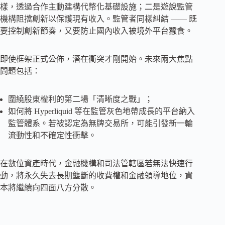
樣，透過合作主動建構代幣化基礎設施；二是遊說監管
機構阻擋創新以保護現有收入。監管者同樣糾結 —— 既
要控制創新節奏，又要防止國內收入被境外平台蠶食。
即使框架正式公佈，潛在衝突才剛開始。未來兩大焦點
問題包括：
圍繞股東權利的第二場「清晰度之戰」；
如何將 Hyperliquid 等在監管灰色地帶成長的平台納入
監管體系。若被認定為無牌交易所，可能引發新一輪
流動性和不確定性衝擊。
在數位資產時代，金融機構和司法管轄區若無法快速行
動，將永久失去長期壟斷的收費權和金融領導地位，資
本將繼續向四面八方分散。