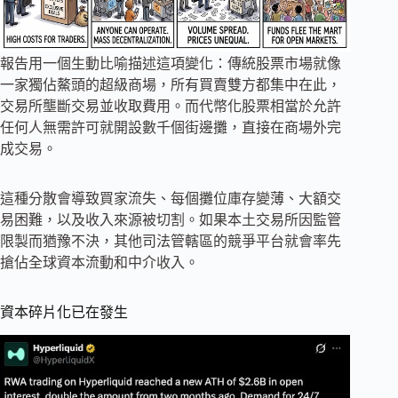
報告用一個生動比喻描述這項變化：傳統股票市場就像
一家獨佔鰲頭的超級商場，所有買賣雙方都集中在此，
交易所壟斷交易並收取費用。而代幣化股票相當於允許
任何人無需許可就開設數千個街邊攤，直接在商場外完
成交易。
這種分散會導致買家流失、每個攤位庫存變薄、大額交
易困難，以及收入來源被切割。如果本土交易所因監管
限製而猶豫不決，其他司法管轄區的競爭平台就會率先
搶佔全球資本流動和中介收入。
資本碎片化已在發生