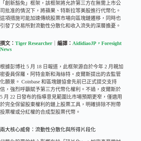
「創新豁免」框架，該框架將允許第三方在無需上市公
司批准的情況下，將蘋果、特斯拉等美股進行代幣化。
這項措施可能加速傳統股票市場向區塊鏈遷移，同時也
引發了交易所對流動性分散化和收入流失的深層擔憂。
撰文：
Tiger Researcher
｜
編譯：
AididiaoJP，Foresight
News
根據彭博社 5 月 18 日報道，此框架源自於今年 2 月親加
密委員保羅・阿特金斯和海絲特・皮爾斯提出的去監管
化願景。 Coinbase 和區塊鏈協會先前已正式提交支持
信，強烈呼籲賦予第三方代幣化權利。不過，皮爾斯於
5 月 22 日發布的指導意見範圍比市場預期更窄，僅適用
於完全保留股東權利的鏈上股票工具，明確排除不附帶
投票權或分紅權的合成型股票代幣。
兩大核心威脅：流動性分散化與所得片段化