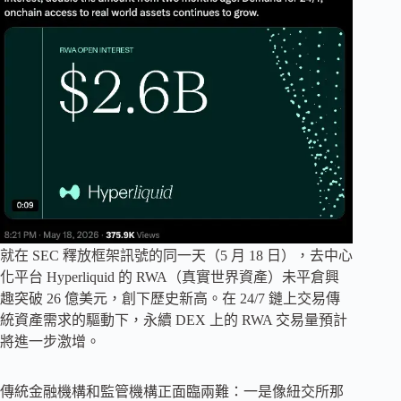
就在 SEC 釋放框架訊號的同一天（5 月 18 日），去中心
化平台 Hyperliquid 的 RWA（真實世界資產）未平倉興
趣突破 26 億美元，創下歷史新高。在 24/7 鏈上交易傳
統資產需求的驅動下，永續 DEX 上的 RWA 交易量預計
將進一步激增。
傳統金融機構和監管機構正面臨兩難：一是像紐交所那