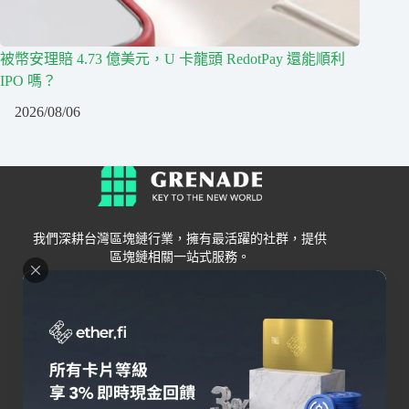
被幣安理賠 4.73 億美元，U 卡龍頭 RedotPay 還能順利
IPO 嗎？
2026/08/06
我們深耕台灣區塊鏈行業，擁有最活躍的社群，提供
區塊鏈相關一站式服務。
Grenade
區塊鏈資訊
交易所
關於我們
新手
幣安
聯絡我們
Bybit
錢包
OKX
加密卡