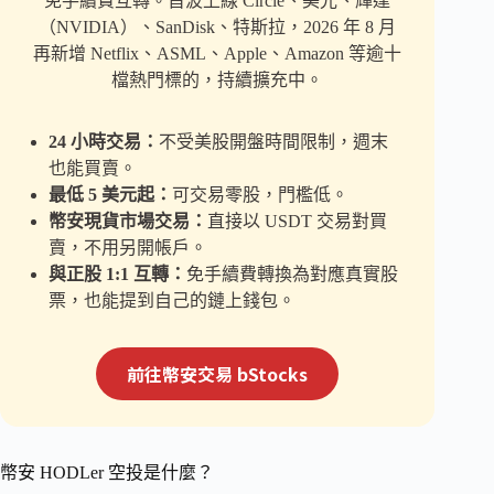
免手續費互轉。首波上線 Circle、美光、輝達
（NVIDIA）、SanDisk、特斯拉，2026 年 8 月
再新增 Netflix、ASML、Apple、Amazon 等逾十
檔熱門標的，持續擴充中。
24 小時交易：
不受美股開盤時間限制，週末
也能買賣。
最低 5 美元起：
可交易零股，門檻低。
幣安現貨市場交易：
直接以 USDT 交易對買
賣，不用另開帳戶。
與正股 1:1 互轉：
免手續費轉換為對應真實股
票，也能提到自己的鏈上錢包。
前往幣安交易 bStocks
幣安 HODLer 空投是什麼？