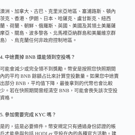
澳洲、加拿大、古巴、克里米亞地區、塞浦路斯、頓內
茨克、香港、伊朗、日本、哈薩克、盧甘斯克、紐西
蘭、荷蘭、朝鮮、俄羅斯、英國、美國及其領土美屬薩
摩亞、關島、波多黎各、北馬裡亞納群島和美屬維京群
島）、烏克蘭任何非政府控制地區。
4. 中途賣掉 BNB 還能領到空投嗎？
可能會減少或完全領不到獎勵。幣安是按照您快照期間
內的平均 BNB 餘額占比來計算空投數量。如果您中途賣
出部分 BNB，平均值下降，最後拿到的代幣也會比較
少。若在快照期間曾經清空 BNB，可能會喪失該次空投
資格。
5. 參加需要完成 KYC 嗎？
是的，這是必要條件。幣安規定只有通過身份認證的帳
戶才能參與包括 HODLer 空投在內的各種官方活動。建