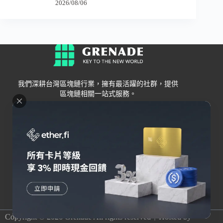
2026/08/06
我們深耕台灣區塊鏈行業，擁有最活躍的社群，提供
區塊鏈相關一站式服務。
Grenade
區塊鏈資訊
交易所
關於我們
新手
幣安
聯絡我們
Bybit
錢包
OKX
加密卡
HOYA BIT
AI
Pionex
其他
Copyright © 2026 Grenade All rights reserved｜Hosted by