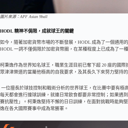
圖片來源：APF Asian 9ball
HODL 精神不侷限，成就球王的關鍵
如今，隨著加密貨幣市場的不斷發展，HODL 成為了一個通用
HODL 一詞不僅侷限於加密貨幣圈，在某種程度上已成為了一
柯秉逸作為世界知名球王，職業生涯目前已奪下超 20 座的國
眾津津樂道的當屬他極高的自我要求，及其長久下來努力堅持的刻
一位擅長於球技控制和戰術分析的世界球王，在比賽中要有極
每天都會進行撞球訓練，就連日常飲食都要非常控制；如果遇到
賽抗壓性」。柯秉逸堅持不懈的日日訓練，在面對挑戰時能夠堅
逸在各大國際賽事中成為常勝軍。