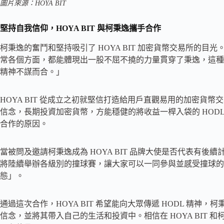
圖片來源：HOYA BIT
堅持自我信仰，HOYA BIT 與柯秉逸攜手合作
柯秉逸的奮鬥和堅持吸引了 HOYA BIT 加密貨幣交易所的目光
常各個方面，都能體現出一股不屈不撓的力量貫穿了秉逸，這種堅持
精神不謀而合。」
HOYA BIT 從成立之初就堅信打造給用戶直觀易用的加密貨
信念，長期投資加密貨幣，方能穩健的將收益一桿入袋的 HODL 精
合作的原因。
當被問及邀請柯秉逸成為 HOYA BIT 品牌大使是否代表有後續
將陸續舉辦各級別的撞球賽，讓大家可以一同參與並感受撞球的樂趣
態」。
通過這次合作，HOYA BIT 希望能向大眾傳遞 HODL 精
信念，並將其帶入自己的生活和投資中。相信在 HOYA BIT 