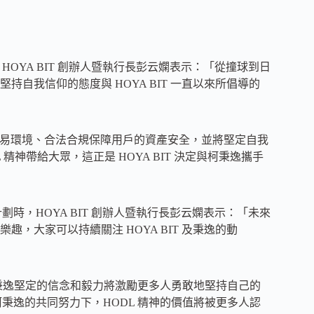
。HOYA BIT 創辦人暨執行長彭云嫻表示：「從撞球到日
自我信仰的態度與 HOYA BIT 一直以來所倡導的
幣交易環境、合法合規保障用戶的資產安全，並將堅定自我
神帶給大眾，這正是 HOYA BIT 決定與柯秉逸攜手
計劃時，HOYA BIT 創辦人暨執行長彭云嫻表示：「未來
，大家可以持續關注 HOYA BIT 及秉逸的動
神，柯秉逸堅定的信念和毅力將激勵更多人勇敢地堅持自己的
和柯秉逸的共同努力下，HODL 精神的價值將被更多人認