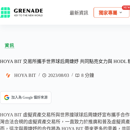
最新資訊
獨家專屬
資訊
HOYA BIT 交易所攜手世界球后周婕妤 共同點亮女力與 HODL
HOYA BIT
2023/08/03
8 分鐘
加入為 Google 偏好來源
HOYA BIT 虛擬資產交易所與世界撞球球后周婕妤宣布攜手合作，成
灣合法合規的虛擬資產交易所，一直致力於推廣和普及虛擬資產
而，這次與周婕妤的合作將為 HOYA BIT 帶來更多的意義，共