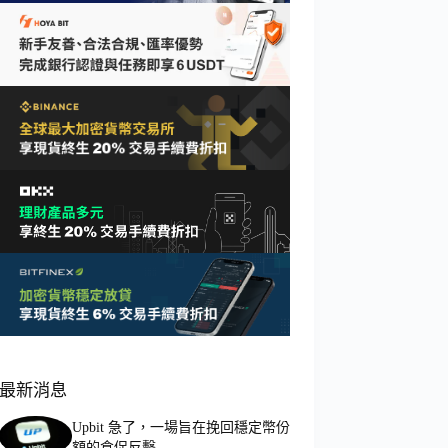
最新消息
Upbit 急了，一場旨在挽回穩定幣份
額的倉促反擊