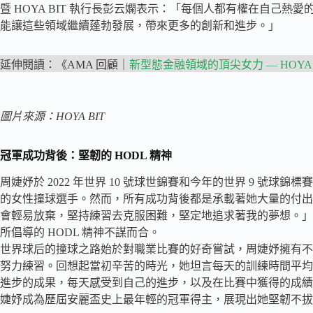
暨 HOYA BIT 執行長彭云嫻表示：「每個人都有權在自己
能讓這些領域繼續蓬勃發展，帶來更多的創新和進步。」
延伸閱讀：《AMA 回顧｜
新型態金融領域的頂尖女力 — HOYA B
圖片來源：HOYA BIT
冠軍成功背後：堅韌的 HODL 精神
周婕妤於 2022 年世界 10 號球世錦賽和今年的世界 9 號
的女性撞球選手。然而，所有成功背後都是承載著她大量的付出
會輕易放棄，堅持練習去克服困難，堅定地追求著我的夢想。」這種
所倡導的 HODL 精神不謀而合。
世界球后的撞球之路始於對職業比賽的好奇嘗試，周婕妤擁有不
努力練習。回想起當初辛苦的時光，她坦言每天的訓練時間平均長達
進步的成果，每天感受到自己的進步，以及在比賽中獲得的成績，
婕妤成為歷屆安麗盃史上最年輕的冠軍得主，展現出她堅韌不拔的