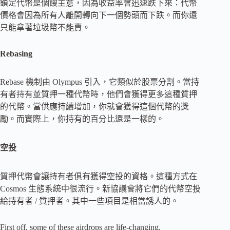
鎖定代幣是個餿主意，因為收益率會迅速跌下來：代幣
價格會因為所有人離開轉向下一個勢頭而下跌。而你還
只能拿著垃圾幣不能賣。
Rebasing
Rebase 機制由 Olympus 引入，它類似於股票分割。當持
有者持有並質押一種代幣時，他們會獲得更多這種質押
的代幣。當供應持續增加，你就會獲得這個代幣的獎
勵。而實際上，你持有的百分比還是一樣的。
空投
質押代幣會讓持有者俱有獲得空投的資格。這種方式在
Cosmos 生態系統中很流行。新協議會將它們的代幣空投
給持有者 / 質押者。其中一些項目是相當誘人的。
First off, some of these airdrops are life-changing.