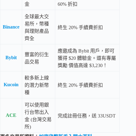
金
60% 折扣
全球最大交
易所，幣種
Binance
終生 20% 手續費折扣
與理財產品
齊全
應邀成為 Bybit 用戶，即可
豐富的衍生
Bybit
獲得 $20 體驗金。還有專屬
品交易
獎勵 價值高達 $3,230！
較多新上線
Kucoin
的潛力新幣
終生 20% 手續費折扣
種
可以使用銀
行台幣出入
ACE
完成註冊任務，送 33USDT
金 (台灣交易
所)