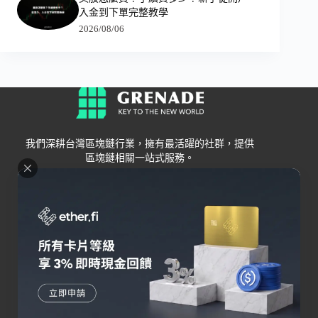
入金到下單完整教學
2026/08/06
我們深耕台灣區塊鏈行業，擁有最活躍的社群，提供
區塊鏈相關一站式服務。
Grenade
區塊鏈資訊
交易所
關於我們
新手
幣安
聯絡我們
Bybit
錢包
OKX
加密卡
HOYA BIT
AI
Pionex
其他