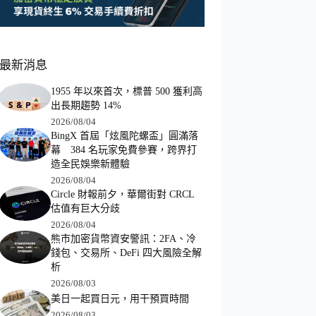
最新消息
1955 年以來首次，標普 500 獲利高
出長期趨勢 14%
2026/08/04
BingX 首屆「炫風陀螺盃」圓滿落
幕 384 名玩家免費參賽，跨界打
造全民娛樂新體驗
2026/08/04
Circle 財報前夕，華爾街對 CRCL
估值有巨大分歧
2026/08/04
熊市加密貨幣資安警訊：2FA、冷
錢包、交易所、DeFi 四大風險全解
析
2026/08/03
美日一起買日元，用干預買時間
2026/08/03