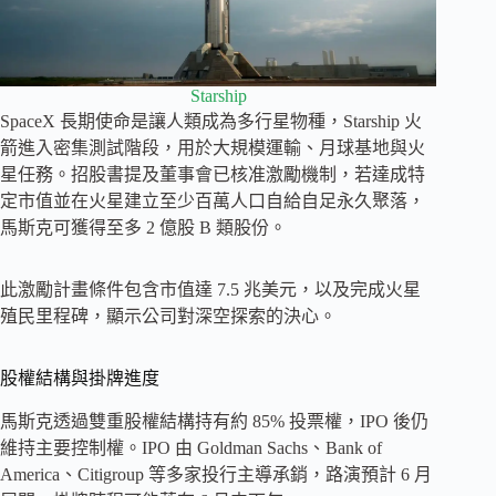
Starship
SpaceX 長期使命是讓人類成為多行星物種，Starship 火
箭進入密集測試階段，用於大規模運輸、月球基地與火
星任務。招股書提及董事會已核准激勵機制，若達成特
定市值並在火星建立至少百萬人口自給自足永久聚落，
馬斯克可獲得至多 2 億股 B 類股份。
此激勵計畫條件包含市值達 7.5 兆美元，以及完成火星
殖民里程碑，顯示公司對深空探索的決心。
股權結構與掛牌進度
馬斯克透過雙重股權結構持有約 85% 投票權，IPO 後仍
維持主要控制權。IPO 由 Goldman Sachs、Bank of
America、Citigroup 等多家投行主導承銷，路演預計 6 月