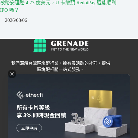
被幣安理賠 4.73 億美元，U 卡龍頭 RedotPay 還能順利
IPO 嗎？
2026/08/06
我們深耕台灣區塊鏈行業，擁有最活躍的社群，提供
區塊鏈相關一站式服務。
Grenade
區塊鏈資訊
交易所
關於我們
新手
幣安
聯絡我們
Bybit
錢包
OKX
加密卡
HOYA BIT
AI
Pionex
其他