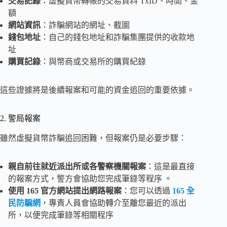
交易記錄
：虛擬貨幣轉帳的交易資料 TxID、時間、金
額
網站資訊
：詐騙網站的網址、截圖
錢包地址
：自己的錢包地址和詐騙集團提供的收款地
址
購買記錄
：與幣商或交易所的購買紀錄
這些證據將是後續報案和可能的資金追回的重要依據。
2. 警局報案
雖然虛擬貨幣詐騙追回困難，但報案仍是必要步驟：
親自前往就近派出所或各警察機關報案
：這是最直接
的報案方式，警方會協助您完成筆錄等程序 。
使用 165 官方網站提出網路報案
：您可以透過
165 全
民防騙網
，專責人員會協助轉介至離您最近的派出
所，以便完成筆錄等相關程序