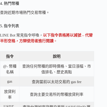
4. 熱門幣種
查詢近期市場熱門交易幣種。
5. 指令列表
LINE Bot 常見指令呼喚，
以下指令表格將以減號 – 代替
半形空格，方辯使用者進行閱讀
。
指令
說明
@- 幣種
查詢任何幣種的即時價格、當日漲幅、市
名稱
值排名、歷史高點
gas
查詢當前以太坊交易的 gas fee
放貸利
查詢主要交易所的幣種放貸利率
率
USDT -