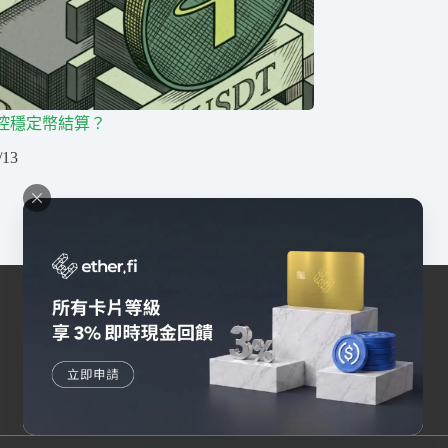
控穩定幣結算？
/13
交易所
幣安
Bybit
OKX
HOYA BIT
Pionex
其他