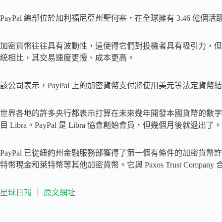
PayPal 總部位於加利福尼亞州聖何塞，在全球擁有 3.46 億個
加密貨幣往往具有波動性，這使得它們對投機者具有吸引力，但
統相比，其交易速度更慢、成本更高。
該公司表示，PayPal 上的加密貨幣支付將使用美元等法定貨
世界各地的許多央行都表示打算在未來幾年開發本國貨幣的數字版本。在 2
目 Libra。PayPal 是 Libra 協會創始會員，但幾個月後就退出了。
PayPal 已從紐約州金融服務部獲得了第一個有條件的加密貨
特幣現金和萊特幣等其他加密貨幣。它與 Paxos Trust Compan
星球日報 ｜ 原文網址