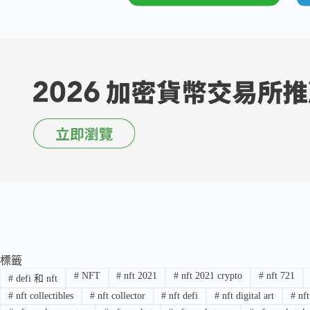
標籤
#
NFT
#
nft 2021
#
nft 2021 crypto
#
nft 721
#
defi 和 nft
#
nft collectibles
#
nft collector
#
nft defi
#
nft digital art
#
nft