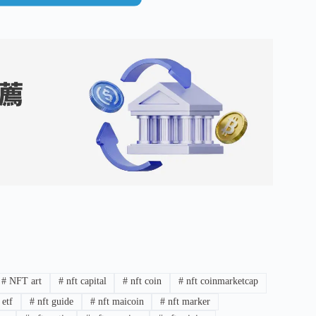
#
NFT art
#
nft capital
#
nft coin
#
nft coinmarketcap
 etf
#
nft guide
#
nft maicoin
#
nft marker