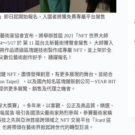
師賽」即日起開始報名，入圍者將獲免費專屬平台展售
家協會宣布，將舉辦首屆 2021「NFT 世界大師
4～5/17 於 第 11 屆台北新藝術博覽會展售。 大師賽入
技，將作品透過區塊鏈技術製作成專屬 NFT，並上架於全
球頂尖數位藝術創作好手， 踴躍報名！
塊鏈 NFT，盡情發揮創意，有更多展現的舞台。並結合
n Taipei），以及國內知名區塊鏈新創公司－STAR BIT
，提供更多展覽、銷售及代理之機會。
術家大獎賽」。多年來，以客觀、 公正及高品質，精選、
每屆皆 吸引各國頂尖藝術家熱烈參與，參賽藝術家橫
先與亞洲首座跨領域之 NFT 交易平台「Jcard 這
創，也將帶頭在藝術界掀起跨世代的轉型巨浪。