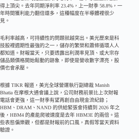
得上頂尖。去年同期淨利率 23.4%，上一財季 58.8%，一
年時間獲利能力翻倍還多，這種幅度在半導體裡很少
見。
毛利率越高，可持續性的問題就越突出。美光歷來是科
技股裡週期性最強的之一，儲存的繁榮和蕭條循環人人
都知道。財報當天，只要透露出利潤率見頂、或大宗存
儲品類價格開始鬆動的跡象，即使是營收數字漂亮，股
價也會承壓。
根據 TIKR 報道，美光全球營運執行副總裁 Manish
Bhatia 在摩根大通會議上說，公司財務前景比上次財報
電話會更強，這一財季有望再創自由現金流紀錄；
HBM、DRAM、NAND 的供給緊張會持續到 2026 年之
後，HBM4 的產能爬坡速度是去年 HBM3E 的兩倍。這
些表態偏樂觀，但都是財報前的口風，真假等當天資料
驗證。