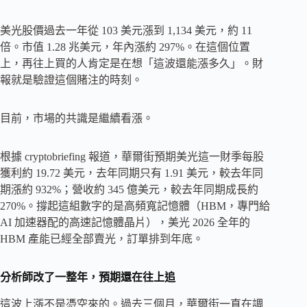
美光股價過去一年從 103 美元漲到 1,134 美元，約 11
倍。市值 1.28 兆美元，年內漲約 297%。在這個位置
上，再往上買的人肯定是在想「這波還能漲多久」。財
報就是驗證這個賭注的時刻。
目前，市場的共識是繼續看漲。
根據 cryptobriefing 報道，華爾街預期美光這一財季每股
獲利約 19.72 美元，去年同期只有 1.91 美元，較去年同
期漲約 932%；營收約 345 億美元，較去年同期成長約
270%。撐起這組數字的是高頻寬記憶體（HBM，專門給
AI 加速器配的高速記憶體晶片），美光 2026 全年的
HBM 產能已經全部賣光，訂單排到年底。
分析師改了一整年，預期還在往上追
這波上漲不是憑空來的。過去三個月，華爾街一直在調