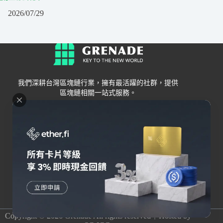
2026/07/29
我們深耕台灣區塊鏈行業，擁有最活躍的社群，提供
區塊鏈相關一站式服務。
Grenade
區塊鏈資訊
交易所
關於我們
新手
幣安
聯絡我們
Bybit
錢包
OKX
加密卡
HOYA BIT
AI
Pionex
其他
Copyright © 2026 Grenade All rights reserved｜Hosted by