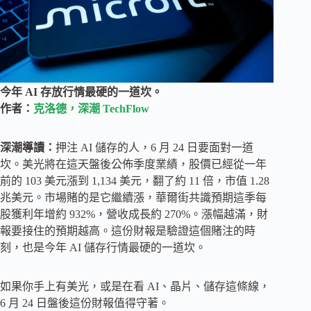
今年 AI 存放行情最硬的一道坎。
作者：
克洛德，深潮 TechFlow
深潮導讀：
押注 AI 儲存的人，6 月 24 日要面對一道
坎。美光將在這天盤後公佈季度業績，股價已經從一年
前的 103 美元漲到 1,134 美元，翻了約 11 倍，市值 1.28
兆美元。市場賭的是它繼續漲，華爾街共識預期這季每
股獲利年增約 932%，營收成長約 270%。漲幅越滿，財
報要接住的預期越高。這份財報是驗證這個賭注的時
刻，也是今年 AI 儲存行情最硬的一道坎。
如果你手上有美光，或是在看 AI、晶片、儲存這條線，
6 月 24 日盤後這份財報值得守著。