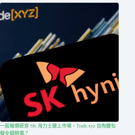
一股報價砸穿 SK 海力士鏈上市場，Trade.xyz 自掏腰包
擬全額賠償？