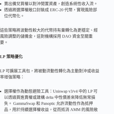
賣出備兌買權以對沖閒置資產，創造系統性收入流。
透過將選擇權敞口封裝成 ERC-20 代幣，實現風險部
位代幣化。
這些策略將波動性較大的代幣持有量轉化為更穩定、經
風險調整的儲備金，這對機構採用 DAO 資金至關重
要。
LP
策略優化
LP 可擴展工具包，將被動流動性轉化為主動對沖或收益
率增強策略：
選擇權作為動態避險工具：Uniswap v3/v4 中的 LP 可
以透過買進賣權或建構 delta 中性價差來降低無常損
失。 GammaSwap 和 Panoptic 允許流動性作為抵押
品，用於持續選擇權收益，從而抵消 AMM 的風險敞