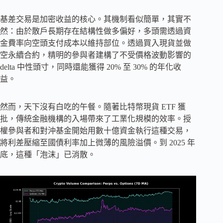
基差交易是加密收益的核心。其機制看似簡單，其實不
然：由於散戶長期存在結構性做多偏好，多頭需透過資
金費率向空頭支付成本以維持部位。透過買入現貨並做
空永續合約，精明的參與者建構了不受價格波動影響的
delta 中性頭寸，同時還能獲得 20% 至 30% 的年化收
益。
然而，天下沒有白吃的午餐。隨著比特幣現貨 ETF 獲
批，傳統金融機構的入場帶來了工業化規模的效率。授
權參與者和對沖基金開始用數十億資金執行這種交易，
將利差壓縮至國債利率加上微薄的風險溢價。到 2025 年
底，這種「泡沫」已消散。