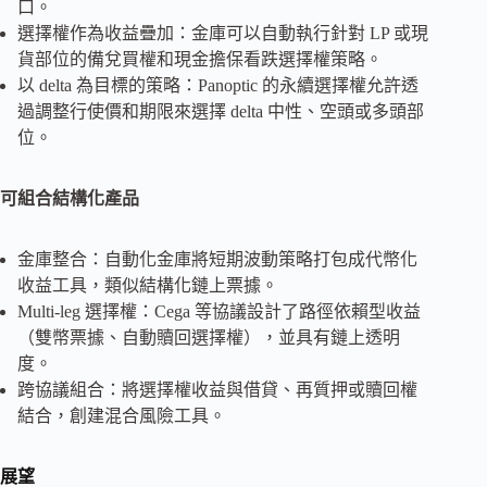
口。
選擇權作為收益疊加：金庫可以自動執行針對 LP 或現
貨部位的備兌買權和現金擔保看跌選擇權策略。
以 delta 為目標的策略：Panoptic 的永續選擇權允許透
過調整行使價和期限來選擇 delta 中性、空頭或多頭部
位。
可組合結構化產品
金庫整合：自動化金庫將短期波動策略打包成代幣化
收益工具，類似結構化鏈上票據。
Multi-leg 選擇權：Cega 等協議設計了路徑依賴型收益
（雙幣票據、自動贖回選擇權），並具有鏈上透明
度。
跨協議組合：將選擇權收益與借貸、再質押或贖回權
結合，創建混合風險工具。
展望