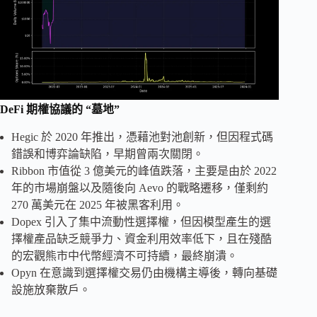
DeFi
期權協議的
“
墓地
”
Hegic 於 2020 年推出，憑藉池對池創新，但因程式碼
錯誤和博弈論缺陷，早期曾兩次關閉。
Ribbon 市值從 3 億美元的峰值跌落，主要是由於 2022
年的市場崩盤以及隨後向 Aevo 的戰略遷移，僅剩約
270 萬美元在 2025 年被黑客利用。
Dopex 引入了集中流動性選擇權，但因模型產生的選
擇權產品缺乏競爭力、資金利用效率低下，且在殘酷
的宏觀熊市中代幣經濟不可持續，最終崩潰。
Opyn 在意識到選擇權交易仍由機構主導後，轉向基礎
設施放棄散戶。