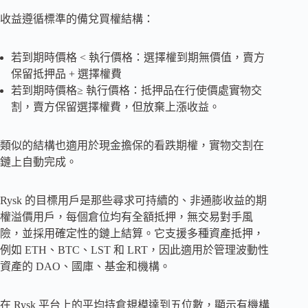
收益遵循標準的備兌買權結構：
若到期時價格 < 執行價格：選擇權到期無價值，賣方
保留抵押品 + 選擇權費
若到期時價格≥ 執行價格：抵押品在行使價處實物交
割，賣方保留選擇權費，但放棄上漲收益。
類似的結構也適用於現金擔保的看跌期權，實物交割在
鏈上自動完成。
Rysk 的目標用戶是那些尋求可持續的、非通膨收益的期
權溢價用戶，每個倉位均有全額抵押，無交易對手風
險，並採用確定性的鏈上結算。它支援多種資產抵押，
例如 ETH、BTC、LST 和 LRT，因此適用於管理波動性
資產的 DAO、國庫、基金和機構。
在 Rysk 平台上的平均持倉規模達到五位數，顯示有機構