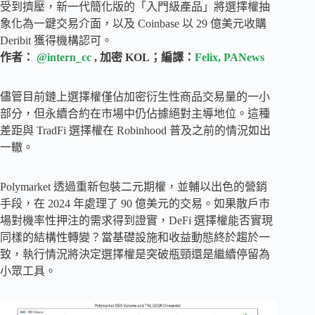
受到擠壓，新一代簡化版的「入門級產品」將選擇權抽
象化為一鍵交易介面，以及 Coinbase 以 29 億美元收購
Deribit 獲得機構認可。
作者：
@intern_cc
, 加密 KOL；編譯：
Felix, PANews
儘管目前鏈上選擇權僅佔加密衍生性商品交易量的一小
部分，但永續合約在市場中仍佔據絕對主導地位。這種
差距與 TradFi 選擇權在 Robinhood 普及之前的情況如出
一轍。
Polymarket 透過重新包裝二元期權，並輔以出色的營銷
手段，在 2024 年處理了 90 億美元的交易。如果散戶市
場對機率性押注的需求得到證實，DeFi 選擇權能否實現
同樣的結構性轉變？當基礎設施和收益動態終於趨於一
致，執行情況將決定選擇權是突破瓶頸還是繼續停留為
小眾工具。