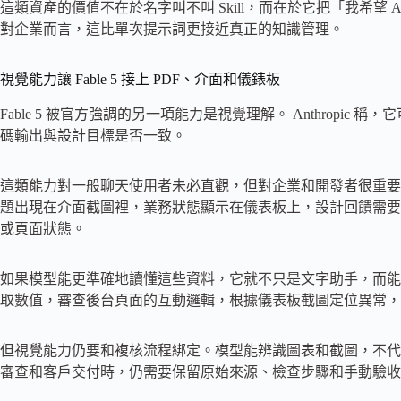
這類資產的價值不在於名字叫不叫 Skill，而在於它把「我希望
對企業而言，這比單次提示詞更接近真正的知識管理。
視覺能力讓 Fable 5 接上 PDF、介面和儀錶板
Fable 5 被官方強調的另一項能力是視覺理解。 Anthropic
碼輸出與設計目標是否一致。
這類能力對一般聊天使用者未必直觀，但對企業和開發者很重要
題出現在介面截圖裡，業務狀態顯示在儀表板上，設計回饋需要
或頁面狀態。
如果模型能更準確地讀懂這些資料，它就不只是文字助手，而能介
取數值，審查後台頁面的互動邏輯，根據儀表板截圖定位異常，
但視覺能力仍要和複核流程綁定。模型能辨識圖表和截圖，不代
審查和客戶交付時，仍需要保留原始來源、檢查步驟和手動驗收