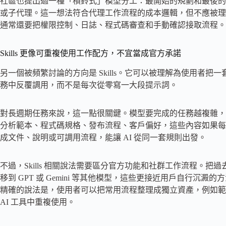
社區也提出過一種「槓鈴式」模型分工：最開始的規劃和最後的
或子代理。這一想法符合代理工作流程的成本邏輯，但不應被理解為 
通常還要把權限控制、日誌、程式碼審查和手動確認接取流程。
Skills 更像可重複使用工作配方，不宜當成官方承諾
另一個被頻繁討論的方向是 Skills。它可以被理解為使用者把一套
務中反覆調用，而不是每次從零寫一大段提示詞。
對長週期任務來說，這一點很關鍵。模型要完成的任務越複雜，
分析範本、程式碼規格、發布流程、客戶偏好，這些內容如果每
成文件、說明或可調用流程，能讓 AI 從同一套規則出發。
不過，Skills 相關說法需要區分官方功能和社群工作流程。
移到 GPT 或 Gemini 等其他模型，這些更接近用戶自行沉澱的方
精確的說法是，使用者可以把常用流程整理成獨立資產，例如範本、S
AI 工具中重複使用。