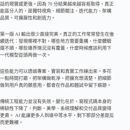
話的現實感更強。因為 70 分結果越來越容易取得，真正
能區分人的，是獨特視角、細節關注、迭代能力、架構
品質、可擴展性和創造力。
第一版 AI 輸出很少直接完美。真正的工作常常發生在後
續迭代：發現哪裡不對，哪些地方需要重構，什麼體驗
還不順，哪些邊界情況沒有覆蓋，什麼時候應該利用下
一代模型從頭再做一次。
這些能力可以透過專案、實習和真實工作練出來。多花
一點時間打磨，把架構做乾淨，把擴充想清楚，把細節
做到用戶真的願意用，都會在作品和麵試中留下痕跡。
傳統工程能力並沒有失效。變化在於，寫程式碼本身的
稀缺性下降了，判斷、美學、系統理解和交付品質變得
更貴。 AI 能讓更多人到達中等水平，剩下那部分差距反
而更難補。