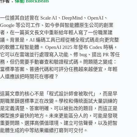
作者：
律動 BlockBeats
一位據其自述曾在 Scale AI、DeepMind、OpenAI、
Google 等公司工作、如今參與智能體原生公司的創業
者，在一篇英文長文中重新給年輕人寫了一份職業建
議。背景是，AI 編碼工具已經從補全程式碼走向更完整
的軟體工程智能體。 OpenAI 2025 年發布 Codex 時稱，
它可以在雲端並行處理寫入功能、修 bug、提出 PR 等任
務，但仍需要手動審查和驗證程式碼。問題隨之變成：
當標準答案、普通代碼和可評分任務越來越便宜，年輕
人還應該把時間花在哪裡？
這篇文章的核心不是「程式設計師會被取代」，而是早
期職業篩選標準正在改變。學校和傳統面試大量訓練的
是定義清楚、答案明確、可以被批改的題目，而這正是
模型進步最快的地方。未來更能區分人的，可能是發現
重要問題、選擇高價值環境、建立可信聲譽，以及把智
能體生成的中等結果繼續打磨到可交付。