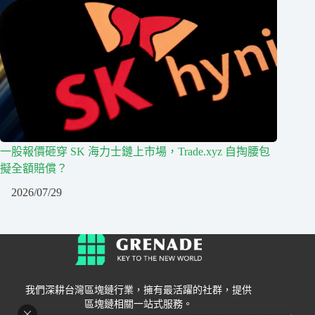
一股報價砸穿 SK 海力士鏈上市場，Trade.xyz 自掏腰包
擬全額賠償？
2026/07/29
我們深耕台灣區塊鏈行業，擁有最活躍的社群，提供
區塊鏈相關一站式服務。