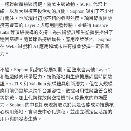
一樣輕鬆體驗區塊鏈。隨著主網啟動、SOPH 代幣上
線，以及大規模空投活動的展開，Sophon 吸引了不少社
群關注，也展現出初期不錯的參與熱度。項目背後團隊
擁有豐富的 Layer 2 與應用開發經驗，並獲得 Binance
Labs 等頂級機構的支持，為技術發展和生態擴張提供了
穩固基礎。隨著節點持續增長、應用逐步落地，Sophon
在 Web3 遊戲和 AI 應用領域未來有機會發揮一定影響
力。
不過，Sophon 仍處於發展初期，面臨來自其他 Layer 2
和遊戲鏈的競爭壓力，技術落地與生態擴展尚需時間驗
證。zkTLS 和 Validium 架構雖具創新潛力，但在大規模
應用前仍需解決跨平台兼容性、數據可用性與監管合規
等挑戰。加上代幣釋放與空投機制可能帶來的市場壓
力，Sophon 的中長期表現將取決於其是否能成功推動核
心應用落地、實現去中心化進程，並建立穩定且活躍的
用戶與開發者生態。