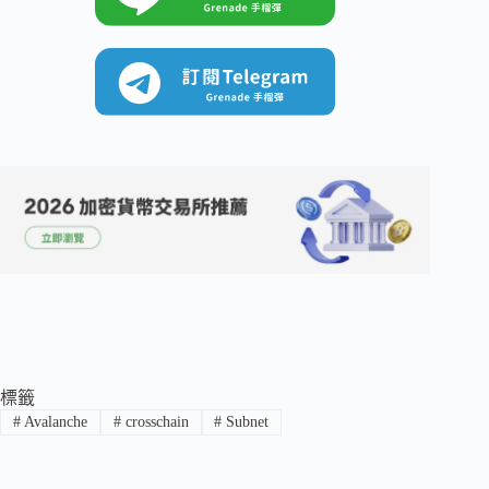
標籤
#
Avalanche
#
crosschain
#
Subnet