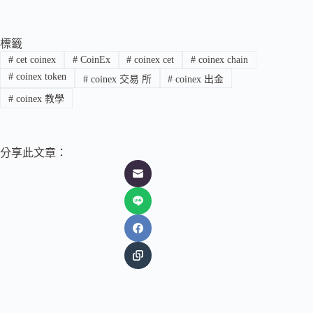
標籤
#
cet coinex
#
CoinEx
#
coinex cet
#
coinex chain
#
coinex token
#
coinex 交易 所
#
coinex 出金
#
coinex 教學
分享此文章：