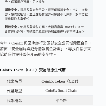
全，保護用戶資產，防止被盜

運維安全
：採用多重安全手段，保障伺服器安全，比如二次驗
證、硬體加密等，並且嚴格貫徹許可權最小化原則，對重要數
據也採取多重備份

錢包安全
：使用多重錢包方案，大額資產與 MatrixPort 
合作進行託管，普通錢包私鑰經過加密後進行多重物理備份 
今年，CoinEx 與區塊鏈行業頭部安全公司慢霧區合作，
發佈「安全漏洞與威脅情報賞金計畫」，尋找白帽子來
協助我們提升整個產品的安全性。
CoinEx Token（CET）交易所原生代幣
代幣名單
CoinEx Token（CET）
CoinEx Smart Chain
代幣類型
代幣概念
平台幣