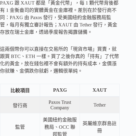
PAXG 跟 XAUT 都是「黃金代幣」，每 1 顆代幣背後都
有 1 金衡盎司的實體黃金在金庫裡。差別在於發行商不
同：PAXG 由 Paxos 發行，受美國紐約金融服務局監
管，每月有獨立審計報告；XAUT 由 Tether 發行，黃金
存放在瑞士金庫，透過季度報告揭露儲備。
這兩個幣你可以直接在交易所的「現貨市場」買賣，就
跟買 BTC、ETH 一樣。買了之後你真的「持有」了代幣
化的黃金，放在錢包裡不會有額外的持有成本，金價漲
你就賺、金價跌你就虧，邏輯很單純。
PAXG
XAUT
比較項目
Paxos Trust
Tether
發行商
Company
美國紐約金融服
英屬維京群島註
監管
務局、OCC 聯
冊
邦監管