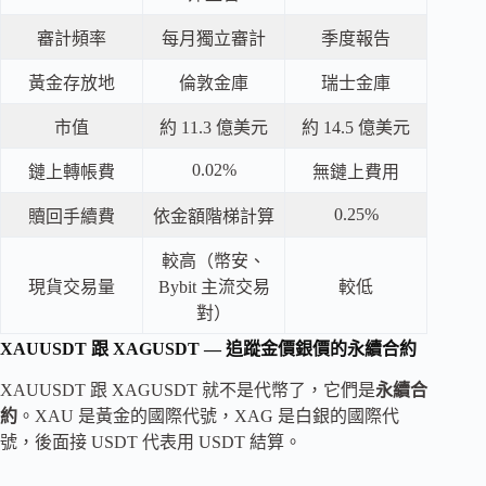
審計頻率
每月獨立審計
季度報告
黃金存放地
倫敦金庫
瑞士金庫
市值
約 11.3 億美元
約 14.5 億美元
0.02%
鏈上轉帳費
無鏈上費用
0.25%
贖回手續費
依金額階梯計算
較高（幣安、
現貨交易量
Bybit 主流交易
較低
對）
XAUUSDT 跟 XAGUSDT — 追蹤金價銀價的永續合約
XAUUSDT 跟 XAGUSDT 就不是代幣了，它們是
永續合
約
。XAU 是黃金的國際代號，XAG 是白銀的國際代
號，後面接 USDT 代表用 USDT 結算。