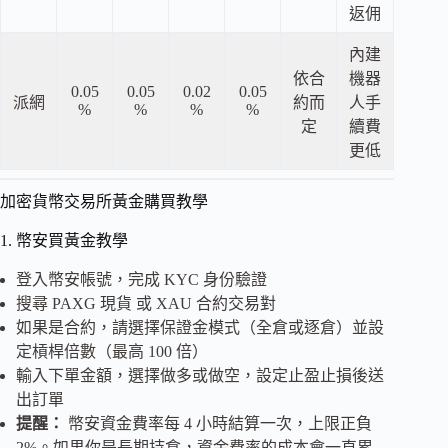
返佣
內建
依合
機器
0.05
0.05
0.02
0.05
派網
約而
人手
%
%
%
%
定
續費
更低
加密貨幣交易所黃金購買教學
1. 幣安買黃金教學
登入幣安帳號，完成 KYC 身份驗證
搜尋 PAXG 現貨 或 XAU 合約交易對
如果是合約，請選擇保證金模式（全倉或逐倉）並設
定槓桿倍數（最高 100 倍）
輸入下單金額，選擇做多或做空，設定止盈止損後送
出訂單
提醒：
幣安資金費率每 4 小時結算一次，上限正負
2%。如果你是長期持倉，資金費率的成本會一直累