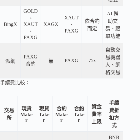
GOLD
AI 輔
XAUT
、
依合約
助交
BingX
XAUT
XAGX
、
而定
易、跟
PAXG
、
單功能
PAXG
自動交
PAXG
易機器
PAXG
75x
派網
無
合約
人、網
格交易
手續費比較：
手續
資金
現貨
現貨
合約
合約
交易
費折
費率
Make
Take
Make
Take
所
扣方
r
r
r
r
上限
式
BNB