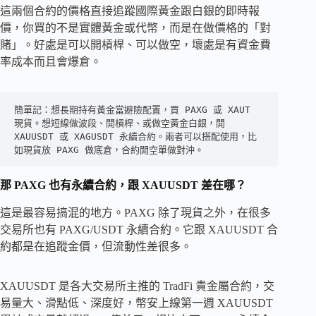
這兩個合約的價格直接追蹤國際黃金跟白銀的即時報
價，你買的不是實體黃金或代幣，而是在做價格的「對
賭」。好處是可以開槓桿、可以做空，壞處是有資金費
率成本而且會爆倉。
簡單記：想長期持有黃金當避險配置，買 PAXG 或 XAUT 
現貨。想短線做波段、開槓桿、或做空黃金白銀，開 
XAUUSDT 或 XAGUSDT 永續合約。兩者可以搭配使用，比
如現貨放 PAXG 做底倉，合約開空單做對沖。
那 PAXG 也有永續合約，跟 XAUUSDT 差在哪？
這是最容易搞混的地方。PAXG 除了現貨之外，在很多
交易所也有 PAXG/USDT 永續合約。它跟 XAUUSDT 合
約都是在追蹤金價，但流動性差很多。
XAUUSDT 是各大交易所主推的 TradFi 貴金屬合約，交
易量大、滑點低、深度好，幣安上線第一週 XAUUSDT