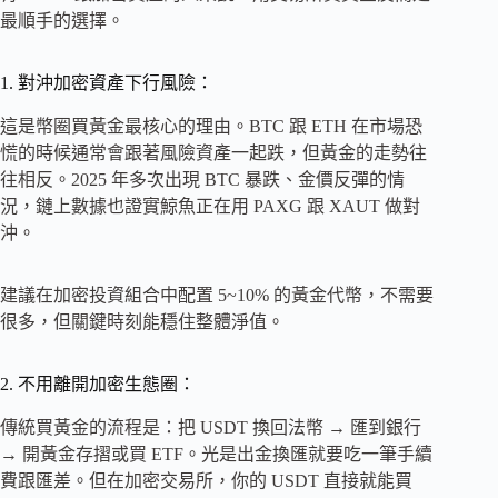
最順手的選擇。
1. 對沖加密資產下行風險：
這是幣圈買黃金最核心的理由。BTC 跟 ETH 在市場恐
慌的時候通常會跟著風險資產一起跌，但黃金的走勢往
往相反。2025 年多次出現 BTC 暴跌、金價反彈的情
況，鏈上數據也證實鯨魚正在用 PAXG 跟 XAUT 做對
沖。
建議在加密投資組合中配置 5~10% 的黃金代幣，不需要
很多，但關鍵時刻能穩住整體淨值。
2. 不用離開加密生態圈：
傳統買黃金的流程是：把 USDT 換回法幣 → 匯到銀行
→ 開黃金存摺或買 ETF。光是出金換匯就要吃一筆手續
費跟匯差。但在加密交易所，你的 USDT 直接就能買