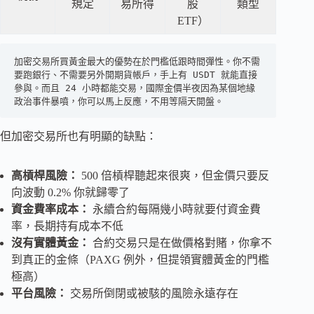
規定
易所得
股
類型
ETF）
加密交易所買黃金最大的優勢在於門檻低跟時間彈性。你不需
要跑銀行、不需要另外開期貨帳戶，手上有 USDT 就能直接
參與。而且 24 小時都能交易，國際金價半夜因為某個地緣
政治事件暴噴，你可以馬上反應，不用等隔天開盤。
但加密交易所也有明顯的缺點：
高槓桿風險：
500 倍槓桿聽起來很爽，但金價只要反
向波動 0.2% 你就歸零了
資金費率成本：
永續合約每隔幾小時就要付資金費
率，長期持有成本不低
沒有實體黃金：
合約交易只是在做價格對賭，你拿不
到真正的金條（PAXG 例外，但提領實體黃金的門檻
極高）
平台風險：
交易所倒閉或被駭的風險永遠存在