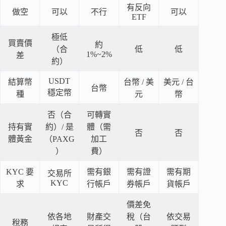
有反向
做空
可以
不行
可以
ETF
極低
買賣價
約
（合
低
低
1%~2%
差
約）
USDT
結算幣
台幣 / 美
美元 / 台
台幣
穩定幣
種
元
幣
否（合
可轉實
持有實
約）/ 是
體（需
否
否
體黃金
（PAXG
加工
）
費）
KYC 要
需有銀
需有證
需有期
交易所
KYC
求
行帳戶
券帳戶
貨帳戶
價差免
依各地
財產交
稅（台
依交易
稅務