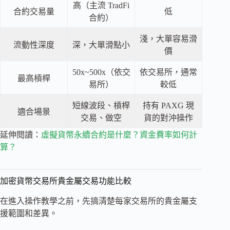
高（主流 TradFi
合約交易量
低
合約）
淺，大單容易滑
流動性深度
深，大單滑點小
價
50x~500x（依交
依交易所，通常
最高槓桿
易所）
較低
短線波段、槓桿
持有 PAXG 現
適合場景
交易、做空
貨的對沖操作
延伸閱讀：
虛擬貨幣永續合約是什麼？資金費率如何計
算？
加密貨幣交易所貴金屬交易功能比較
在進入操作教學之前，先搞清楚每家交易所的貴金屬支
援範圍和差異。