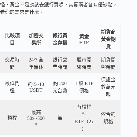
怪，黃金不是應該去銀行買嗎？其實兩者各有優缺點，
看你的需求是什麼。
期貨商
比較項
加密交
銀行黃
黃金
黃金期
ETF
目
易所
金存摺
貨
交易時
24/7 全
銀行營
股市開
期貨開
間
年無休
業時間
盤時間
盤時間
保證金
最低門
約 200
1 股 ETF
約 5~10
數萬元
USDT
檻
元台幣
價格
起
有槓桿
最高
型
依合約
槓桿
無
50x~500
ETF（2x
規格
x
）