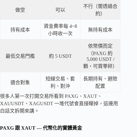
不行（需透過合
做空
可以
約）
資金費率每 4~8
持有成本
無持有成本
小時收一次
依幣價而定
（PAXG 約
最低交易門檻
約 5 USDT
5,000 USDT /
顆，可買零碎）
短線交易、套
長期持有、避險
適合對象
利、對沖
配置
很多人第一次打開交易所看到 PAXG、XAUT、
XAUUSDT、XAGUSDT 一堆代號會直接矇掉，這邊用
白話文拆開來講。
PAXG 跟 XAUT — 代幣化的實體黃金