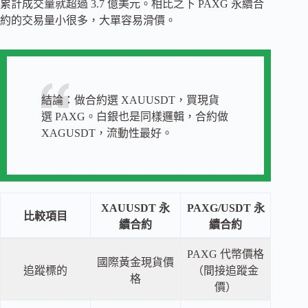
累計成交量就超過 3.7 億美元。相比之下 PAXG 永續合
約的交易量小很多，大單容易滑價。
結論：做合約選 XAUUSDT，買現貨
選 PAXG。白銀也是同樣邏輯，合約做
XAGUSDT，流動性最好。
XAUUSDT 永
PAXG/USDT 永
比較項目
續合約
續合約
PAXG 代幣價格
國際黃金現貨價
追蹤標的
（間接追蹤金
格
價）