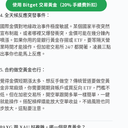
使用 Bitget 交易黃金（20% 手續費折扣）
4. 全天候反應突發事件：
國際金價對地緣政治事件極度敏感。某個國家半夜突然
宣布制裁，或者哪裡又爆發衝突，金價可能在幾分鐘內
噴漲。如果你用的是銀行黃金存摺或 ETF，要等隔天營
業時間才能操作。但加密交易所 24/7 都開著，凌晨三點
出事你也能馬上反應。
5. 合約做空黃金也行：
覺得金價短期漲太多、想反手做空？傳統管道要做空黃
金非常麻煩，你需要開期貨帳戶或買反向 ETF，門檻不
低。但在加密交易所，開空單跟開多單一樣簡單，一鍵
就能操作。搭配槓桿還能放大空單收益，不過風險也同
步放大，這點要注意。
PAXG 跟 XAU 好複雜，哪一個是真黃金？