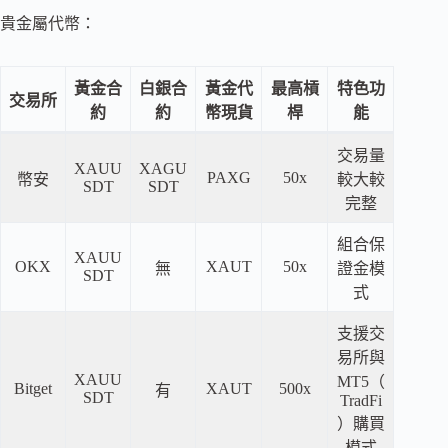
貴金屬代幣：
黃金合
白銀合
黃金代
最高槓
特色功
交易所
約
約
幣現貨
桿
能
交易量
XAUU
XAGU
PAXG
50x
幣安
較大較
SDT
SDT
完整
組合保
XAUU
OKX
XAUT
50x
無
證金模
SDT
式
支援交
易所與
XAUU
MT5（
Bitget
XAUT
500x
有
SDT
TradFi
）購買
模式