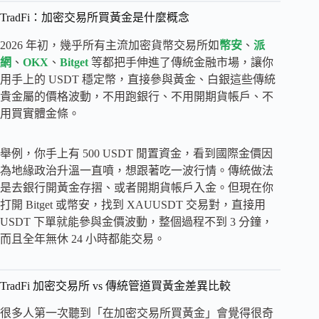
TradFi：加密交易所買黃金是什麼概念
2026 年初，幾乎所有主流加密貨幣交易所如
幣安
、
派
網
、
OKX
、
Bitget
等都把手伸進了傳統金融市場，讓你
用手上的 USDT 穩定幣，直接參與黃金、白銀這些傳統
貴金屬的價格波動，不用跑銀行、不用開期貨帳戶、不
用買實體金條。
舉例，你手上有 500 USDT 閒置資金，看到國際金價因
為地緣政治升溫一直噴，想跟著吃一波行情。傳統做法
是去銀行開黃金存摺、或者開期貨帳戶入金。但現在你
打開 Bitget 或幣安，找到 XAUUSDT 交易對，直接用
USDT 下單就能參與金價波動，整個過程不到 3 分鐘，
而且全年無休 24 小時都能交易。
TradFi 加密交易所 vs 傳統管道買黃金差異比較
很多人第一次聽到「在加密交易所買黃金」會覺得很奇