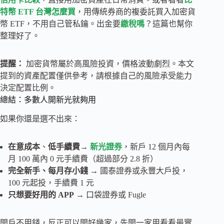
特幣 ETF 台灣怎麼買
，用傳統券商的複委託買入加密貨
幣 ETF，不用自己管私鑰。出金要
繳稅嗎
？這篇也幫你
整理好了。
提醒：
加密貨幣屬於高風險投資，價格波動劇烈。本文
提到的資產配置僅供參考，請根據自己的風險承受能力
決定配置比例。
總結：多數人開新光就夠用
如果你還是選不出來：
在意成本
、
低手續費
→
新光證券
，新戶 12 個月內每
月 100 萬內 0 元手續費（超過部分 2.8 折）
完全新手、每月存小錢
→ 國泰證券或永豐大戶投，
100 元起投，手續費 1 元
只想要好用的 APP
→ 口袋證券或 Fugle
開戶不用錢，反正可以開好幾家，先開一家用看看最實