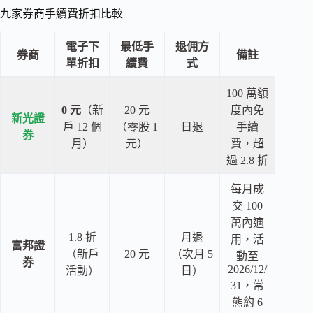
九家券商手續費折扣比較
電子下
最低手
退佣方
券商
備註
單折扣
續費
式
100 萬額
0 元
（新
20 元
度內免
新光證
戶 12 個
（零股 1
日退
手續
券
月）
元）
費，超
過 2.8 折
每月成
交 100
萬內適
1.8 折
月退
用，活
富邦證
（新戶
20 元
（次月 5
動至
券
2026/12/
活動）
日）
31，常
態約 6