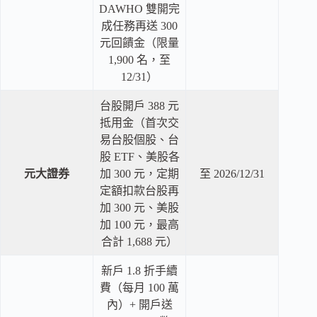
DAWHO 雙開完
成任務再送 300
元回饋金（限量
1,900 名，至
12/31）
台股開戶 388 元
抵用金（首次交
易台股個股、台
股 ETF、美股各
元大證券
加 300 元，定期
至 2026/12/31
定額扣款台股再
加 300 元、美股
加 100 元，最高
合計 1,688 元）
新戶 1.8 折手續
費（每月 100 萬
內）+ 開戶送