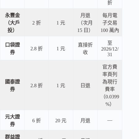
折
永豐金
月退
每月電
（大戶
2 折
1 元
（次月
子交易
投）
15 日）
100 萬內
至
口袋證
直接折
2.8 折
1 元
2026/12/
券
收
31
官方費
率頁列
國泰證
為現行
2.8 折
1 元
日退
券
費率
（0.0399
%）
元大證
—
6 折
20 元
月退
券
群益證