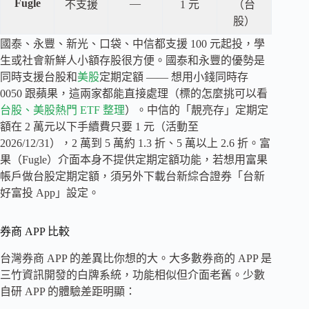
Fugle
—
不支援
1 元
（台
股）
國泰、永豐、新光、口袋、中信都支援 100 元起投，學
生或社會新鮮人小額存股很方便。國泰和永豐的優勢是
同時支援台股和
美股
定期定額 —— 想用小錢同時存
0050 跟蘋果，這兩家都能直接處理（標的怎麼挑可以看
台股、美股熱門 ETF 整理
）。中信的「靚亮存」定期定
額在 2 萬元以下手續費只要 1 元（活動至
2026/12/31），2 萬到 5 萬約 1.3 折、5 萬以上 2.6 折。富
果（Fugle）介面本身不提供定期定額功能，若想用富果
帳戶做台股定期定額，須另外下載台新綜合證券「台新
好富投 App」設定。
券商 APP 比較
台灣券商 APP 的差異比你想的大。大多數券商的 APP 是
三竹資訊開發的白牌系統，功能相似但介面老舊。少數
自研 APP 的體驗差距明顯：