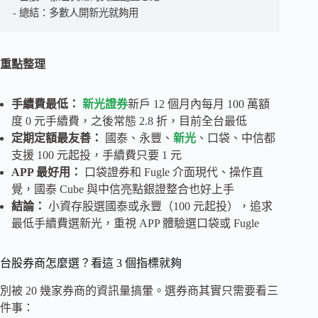
總結：多數人開新光就夠用
重點整理
手續費最低：
新光證券
新戶 12 個月內每月 100 萬額
度 0 元手續費，之後常態 2.8 折，目前全台最低
定期定額最友善：
國泰、永豐、
新光
、口袋、中信都
支援 100 元起投，手續費只要 1 元
APP 最好用：
口袋證券和 Fugle 介面現代、操作直
覺，國泰 Cube 與中信亮點銀證整合也好上手
結論：
小資存股選國泰或永豐（100 元起投），追求
最低手續費選新光，重視 APP 體驗選口袋或 Fugle
台股券商怎麼選？看這 3 個指標就夠
別被 20 幾家券商的資訊量搞暈。選券商其實只需要看三
件事：