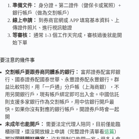
準備文件：
身分證 + 第二證件（健保卡或駕照）+
銀行帳戶（做為交割帳戶）
線上申請：
到券商官網或 APP 填寫基本資料、上
傳證件照片、進行視訊驗證
等審核：
通常 1-3 個工作天完成，審核過後就能開
始下單
要注意的幾件事
交割帳戶要跟券商同體系的銀行：
富邦證券配富邦銀
行、國泰證券配國泰世華、永豐證券配永豐銀行。群
益比較特別，用「一戶通」分戶帳（上海商銀），不
用另開銀行戶，現有帳戶綁定即可出入金。中國信託
則支援多家銀行作為交割帳戶，用中信銀行開戶最
快。如果你沒有對應的銀行帳戶，開證券戶時會一起
開
未成年也能開戶：
需要法定代理人陪同，目前僅能臨
櫃辦理，還沒開放線上申請（完整證件清單看
這篇
）