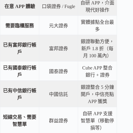
自研 APP，介面
在意 APP 體驗
口袋證券 / Fugle
現代好操作
實體據點全台最
需要臨櫃服務
元大證券
多
銀證聯動方便，
已有富邦銀行帳
富邦證券
新戶 1.8 折（每
戶
月 100 萬內）
已有國泰銀行帳
Cube APP 整合
國泰證券
戶
銀行 + 證券
銀證整合 5 分鐘
已有中信銀行帳
中國信託
開戶，中信亮點
戶
APP 獲獎
自研 APP 支援
短線交易、需要
群益證券
智慧單（移動停
智慧單
損等）