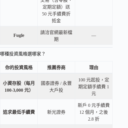
交易（含零股、
定期定額）送
50 元手續費折
抵金
請洽官網最新檔
Fugle
—
期
哪種投資風格選哪家？
你的投資風格
推薦券商
理由
100 元起投，定
小資存股（每月
國泰證券 / 永豐
期定額手續費 1
100-3,000 元）
大戶投
元
新戶 0 元手續費
追求最低手續費
新光證券
12 個月，之後
2.8 折