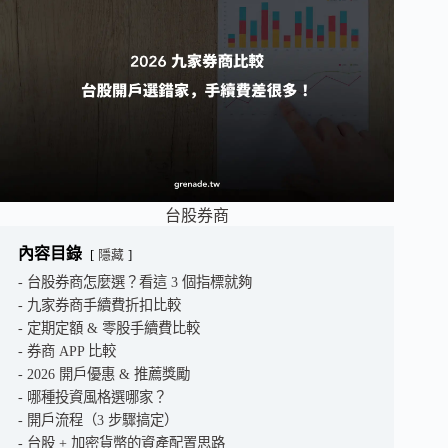
台股券商
內容目錄
隱藏
台股券商怎麼選？看這 3 個指標就夠
九家券商手續費折扣比較
定期定額 & 零股手續費比較
券商 APP 比較
2026 開戶優惠 & 推薦獎勵
哪種投資風格選哪家？
開戶流程（3 步驟搞定）
台股 + 加密貨幣的資產配置思路