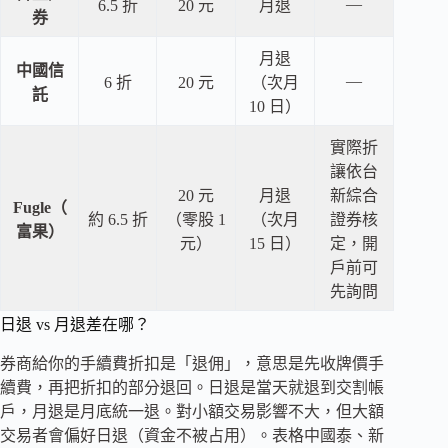
—
6.5 折
20 元
月退
券
月退
中國信
—
6 折
20 元
（次月
託
10 日）
實際折
讓依台
20 元
月退
新綜合
Fugle（
約 6.5 折
（零股 1
（次月
證券核
富果）
元）
15 日）
定，開
戶前可
先詢問
日退 vs 月退差在哪？
券商給你的手續費折扣是「退佣」，意思是先收牌價手
續費，再把折扣的部分退回。日退是當天就退到交割帳
戶，月退是月底統一退。對小額交易影響不大，但大額
交易者會偏好日退（資金不被占用）。表格中國泰、新