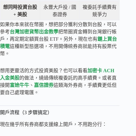
想同時投資台股
永豐大戶投 / 國
複委託手續費有
+ 美股
泰證券
競爭力
如果你本來就在幣圈，想把部分獲利分散到台股，可以
參考
台灣加密貨幣出金教學
把幣圈資金轉到台灣銀行帳
戶，再定期定額買台股 ETF。另外，現在也有
鏈上買台
積電
這種新型態選項，不用開傳統券商就能持有股票代
幣。
想用更靈活的方式投資美股？也可以看看
加密卡 ACH
入金美股
的做法，繞過傳統複委託的高手續費。或者直
接開
富途牛牛
、
嘉信證券
這類海外券商，手續費更低但
要自己處理電匯。
開戶流程（3 步驟搞定）
現在幾乎所有券商都支援線上開戶，不用跑分行：