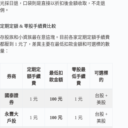
光採日退，口袋則是直接以折扣後金額收取，不走退
佣。
定期定額 & 零股手續費比較
存股族和小資族最在意這塊。目前各家定期定額手續費
都壓到 1 元了，差異主要在最低扣款金額和可選標的數
量：
定期定
零股最
最低扣
可選標
券商
額手續
低手續
款金額
的
費
費
國泰證
台股 +
1 元
100 元
1 元
券
美股
永豐大
台股 +
1 元
100 元
1 元
戶投
美股