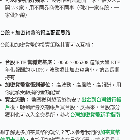
可以同時開好幾家：
沒有限制只能開一家，很多人會
開 2-3 家，用不同券商做不同事（例如一家存股、一
家做短線）
台股 + 加密貨幣的資產配置思路
台股和加密貨幣的投資策略其實可以互補：
台股 ETF 當穩定基底：
0050、006208 這類大盤 ETF
年化報酬約 8-10%，波動遠比加密貨幣小，適合長期
持有
加密貨幣當衝刺部位：
高波動、高風險、高報酬，用
你能承受虧損的金額配置
資金流動：
幣圈獲利想落袋為安？
出金到台灣銀行帳
戶
後，轉到證券交割帳戶買台股。反過來，台股部分
獲利也可以入金交易所，參考
台灣加密貨幣新手指南
想了解更多加密貨幣的玩法？可以參考我們的
加密貨幣
信用卡比較
，直接用加密資產在日常消費。或者看看
比