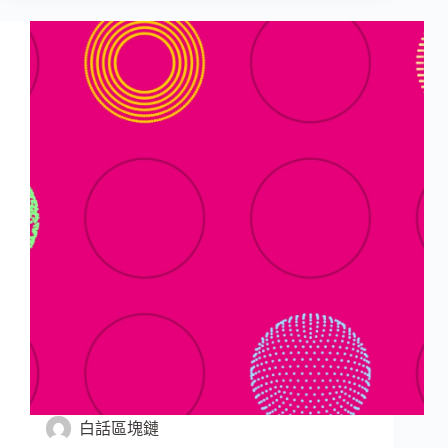
白話區塊鏈