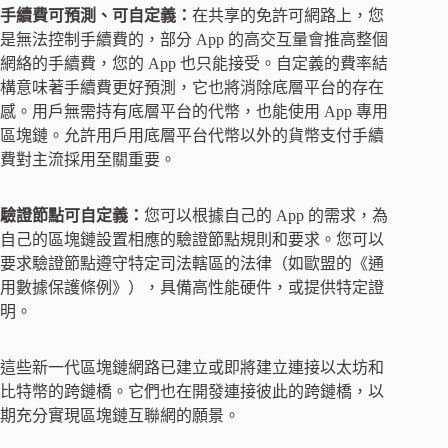
手續費可預測、可自定義：
在共享的免許可網路上，您
是無法控制手續費的，部分 App 的高交互量會推高整個
網絡的手續費，您的 App 也只能接受。自定義的費率結
構意味著手續費更好預測，它也將消除底層平台的存在
感。用戶無需持有底層平台的代幣，也能使用 App 專用
區塊鏈。允許用戶用底層平台代幣以外的貨幣支付手續
費對主流採用至關重要。
驗證節點可自定義：
您可以根據自己的 App 的需求，為
自己的區塊鏈設置相應的驗證節點規則和要求。您可以
要求驗證節點遵守特定司法轄區的法律（如歐盟的《通
用數據保護條例》），具備高性能硬件，或提供特定證
明。
這些新一代區塊鏈網路已建立或即將建立連接以太坊和
比特幣的跨鏈橋。它們也在開發連接彼此的跨鏈橋，以
期充分實現區塊鏈互聯網的願景。