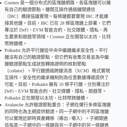
Cosmos 是一個分布式的區塊鏈網路，各區塊鏈可以擁
有自己的驗證節點。鏈間互操作通過鏈間通信
（IBC）橋接協議實現。每條鏈都要實現 IBC 才能連
接其他鏈。目前，IBC 已在 28 條區塊鏈上部署，它們
專注於 DeFi、EVM 智能合約、社交媒體、隱私、再
生農業和遊戲等領域。Cosmos 正在開發以太坊、比特
幣跨鏈橋。
Polkadot 允許平行鏈從中央中繼鏈繼承安全性。平行
鏈沒有自己的驗證節點，但它們有收集交易並為中繼
鏈驗證節點生成狀態轉換證明的核對節點
（collator）。平行鏈通過跨鏈消息（XCM）格式實現
互操作，安全性的繼承機制則為任意數據傳遞提供了
可能。目前，Polkadot 擁有 10 條平行鏈，分別專注於
DeFi、EVM 智能合約、社交媒體、隱私、遊戲等。
Polkadot 正在開發以太坊、比特幣跨鏈橋。
Avalanche 允許驗證節點重合：子網在運行多條區塊鏈
的同時也為主網提供驗證。同一子網中的不同區塊鏈
可以實現近即時資產轉移（導出 / 導入）。子網間通
信指某一子網中的一條鏈與另一子網中的另一條鏈進