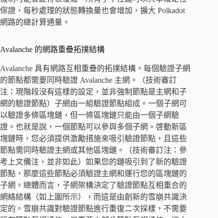
保證，每秒處理的狀態轉換量也會增加，擴大 Polkadot
網路的總計算通量。
Avalanche 的網路重疊拓撲結構
Avalanche 具有網路互相重疊的拓撲結構。每個驗證子網
的節點都需要同時驗證 Avalanche 主網。（技術審訂
注：現階段沒有這樣的設定，並非強制節點是主網和子
網的驗證節點）子網由一組驗證節點組成。一個子網可
以驗證多條區塊鏈，但一條區塊鏈只能由一個子網驗
證。也就是說，一個節點可以參與多個子網。啓動新區
塊鏈時，您必須提供激勵措施來吸引驗證節點，且這些
節點需同時驗證主網或其他區塊鏈。（技術審訂注：參
考上文備注，並非如此）如果您的鏈吸引到了新的驗證
節點，那麼這些節點必須驗證主網和運行您的區塊鏈的
子網。總體而言，子網架構決定了驗證節點互相重合的
網絡結構（如上圖所示），而這是由創新的雪崩共識決
定的。雪崩共識對驗證節點進行重復二次採樣，不需要