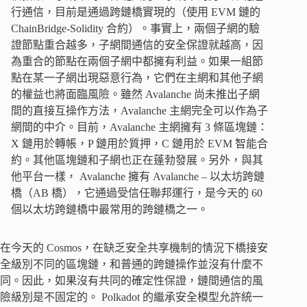
行通信，目前是通過跨鏈橋實現的（使用 EVM 鏈的
ChainBridge-Solidity 合約）。事實上，兩個子網的驗
證節點重合越多，子網間通信的安全保證就越高，因
為重合的節點在兩個子網中都擁有利益。如果一組節
點在某一子網出現惡意行為，它們在主網和其他子網
的權益也將面臨風險。雖然 Avalanche 尚未推出子網
間的直接互操作方法，Avalanche 主網完全可以作為子
網間的中介。目前，Avalanche 主網擁有 3 條區塊鏈：
X 鏈用於轉帳，P 鏈用於質押，C 鏈用於 EVM 智能合
約。其他區塊鏈和子網也正在蓬勃發展。另外，與其
他平台一樣， Avalanche 擁有 Avalanche – 以太坊跨鏈
橋（AB 橋），它通過受信任聯邦運行，是今天的 60
個以太坊跨鏈橋中最常用的跨鏈橋之一。
在今天的 Cosmos，在缺乏安全共享機制的情況下橋接安
全級別不同的區塊鏈，和普通的跨鏈操作並沒有什麼不
同。因此，如果沒有共同的確定性保證，鏈間通信的風
險級別是不固定的。 Polkadot 的繼承安全模型允許統一