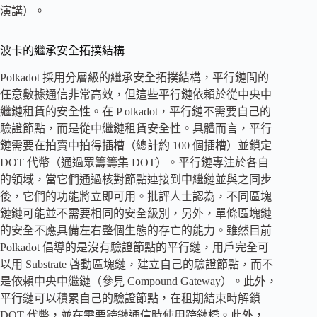
演講）。
波卡的繼承安全拓撲結構
Polkadot 採用分層級的繼承安全拓撲結構，平行鏈間的
任意數據通信非常高效，但這些平行鏈依賴於從中央中
繼鏈租賃的安全性。在 P olkadot，平行鏈不需要自己的
驗證節點，而是從中繼鏈租賃安全性。具體而言，平行
鏈需要在拍賣中拍得插槽（總計約 100 個插槽）並鎖定
DOT 代幣（通過眾籌籌集 DOT）。平行鏈專注於各自
的領域，當它們通過核對節點連接到中繼鏈並與之同步
後，它們的功能將立即可用。批評人士認為，不同區塊
鏈鏈可能並不需要相同的安全級別，另外，單條區塊鏈
的安全不應具備左右整個生態的存亡的能力。雖然目前
Polkadot 倡導的是沒有驗證節點的平行鏈，用戶完全可
以用 Substrate 啓動區塊鏈，建立自己的驗證節點，而不
是依賴中央中繼鏈（參見 Compound Gateway）。此外，
平行鏈可以積累自己的驗證節點，在租期結束時解鎖
DOT 代幣，並在需要跨鏈通信時使用跨鏈橋。此外，