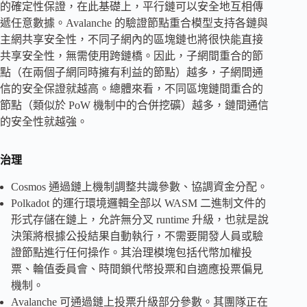
的確定性保證，在此基礎上，平行鏈可以安全地互相傳
遞任意數據。Avalanche 的驗證節點重合模型支持各鏈與
主網共享安全性，不同子網內的區塊鏈也將很快能直接
共享安全性，無需使用跨鏈橋。因此，子網間重合的節
點（在兩個子網同時擁有利益的節點）越多，子網間通
信的安全保證就越高。總體來看，不同區塊鏈間重合的
節點（類似於 PoW 機制中的合併挖礦）越多，鏈間通信
的安全性就越強。
治理
Cosmos 通過鏈上機制調整共識參數、協調資金分配。
Polkadot 的運行環境邏輯全部以 WASM 二進制文件的
形式存儲在鏈上，允許無分叉 runtime 升級，也就是說
決策將根據公投結果自動執行，不需要開發人員或驗
證節點進行任何操作。其治理模塊包括代幣加權投
票、輪值委員會、時間鎖代幣投票和自適應投票偏見
機制。
Avalanche 可通過鏈上投票升級部分參數。其團隊正在