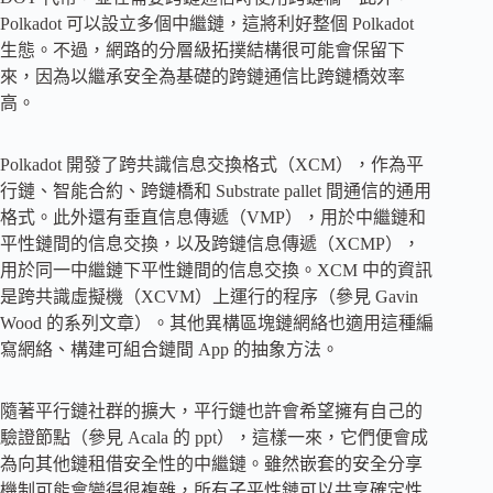
Polkadot 可以設立多個中繼鏈，這將利好整個 Polkadot
生態。不過，網路的分層級拓撲結構很可能會保留下
來，因為以繼承安全為基礎的跨鏈通信比跨鏈橋效率
高。
Polkadot 開發了跨共識信息交換格式（XCM），作為平
行鏈、智能合約、跨鏈橋和 Substrate pallet 間通信的通用
格式。此外還有垂直信息傳遞（VMP），用於中繼鏈和
平性鏈間的信息交換，以及跨鏈信息傳遞（XCMP），
用於同一中繼鏈下平性鏈間的信息交換。XCM 中的資訊
是跨共識虛擬機（XCVM）上運行的程序（參見 Gavin
Wood 的系列文章）。其他異構區塊鏈網絡也適用這種編
寫網絡、構建可組合鏈間 App 的抽象方法。
隨著平行鏈社群的擴大，平行鏈也許會希望擁有自己的
驗證節點（參見 Acala 的 ppt），這樣一來，它們便會成
為向其他鏈租借安全性的中繼鏈。雖然嵌套的安全分享
機制可能會變得很複雜，所有子平性鏈可以共享確定性