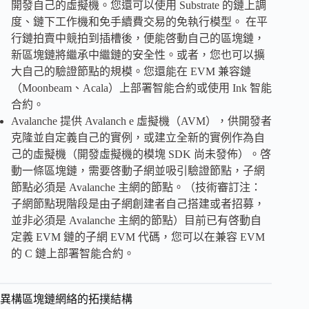
開發自己的虛擬機。您還可以使用 Substrate 的鏈上調
度、鏈下工作機和免手續費交易的免執行模型。 在平
行鏈拍賣中競拍到插槽後，便能啓動自己的區塊鏈，
新區塊鏈將繼承中繼鏈的安全性。或者，您也可以擴
大自己的驗證節點的規模。您還能在 EVM 兼容鏈
（Moonbeam、Acala）上部署智能合約或使用 Ink 智能
合約。
Avalanche 提供 Avalanch e 虛擬機（AVM），供開發者
克隆並自定義自己的實例，或建立全新的實例作為自
己的虛擬機（開發虛擬機的模塊 SDK 尚未發佈）。啓
動一條區塊鏈，需要啓動子網並吸引驗證節點，子網
節點必須是 Avalanche 主網的節點。（技術審訂注：
子網節點現階段是由子網創建者自己搭建或者招募，
並非必須是 Avalanche 主網的節點）目前已有啓動自
定義 EVM 鏈的子網 EVM 代碼，您可以在兼容 EVM
的 C 鏈上部署智能合約。
異構區塊鏈網絡的拓撲結構