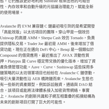
態，它們應該更好地利用 Substrate 框架出色的可組合
性、內存效率和自動升級的元協議治理能力，賦能全新
的使用場景。
Avalanche 的 EVM 兼容鏈 C 鏈最初吸引到的是希望開發
「高能效版」以太坊項目的團隊。穿山甲是一個效仿
Uniswap 的高速 AMM。Sherpa Cash 效仿 Tornado，負責
提供隱私交易。Trader Joe 最初是 AMM，後來增加了借
貸功能，現在正在邁向 DeFi 中心。Benqi 是一個類似於
Compound 的借貸應用，最近推出了 AVAX 流動性質
押。Platypus 是 Curve 穩定幣兌換的優化版本，增加了資
產負債管理功能。Aave、Curve、Sushiswap 這些採用多
鏈策略的以太坊領軍項目也紛紛在 Avalanche C 鏈啓動，
吸引大量流動性沿 AEB 橋跨鏈而來。Avalanche 生態也
有一些新的資產類型，例如訴訟融資，通過與 DAO 結
合，該項目或能將法律體系接入加密貨幣網絡。事實
上，Avalanche 的創新共識和子網互相重疊的拓撲結構為
未來的創新項目打開了巨大的可能性。