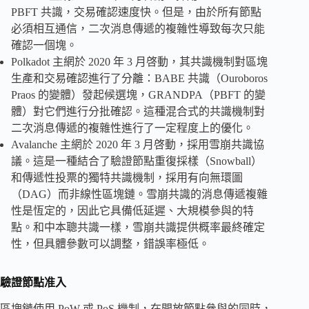
PBFT 共識，交易確認速度快。但是，由於所有節點
必須相互通信，二次消息傳遞的複雜性導致每次只能
確認一個塊。
Polkadot 主網於 2020 年 3 月啓動，其共識機制對區塊
生產和交易確認進行了分離：BABE 共識（Ouroboros
Praos 的變體）發起候選塊，GRANDPA（PBFT 的變
體）對它們進行分批確認。這種混合式的共識機制對
二次消息傳遞的複雜性進行了一定程度上的優化。
Avalanche 主網於 2020 年 3 月啓動，採用雪崩共識協
議。這是一種結合了驗證節點重復採樣（Snowball）
和傳遞性投票的獨特共識機制，採用有向無環圖
（DAG）而非線性區塊鏈。雪崩共識的消息傳遞複雜
性是恆定的，因此它具備低延遲、大規模參與的特
點。和中本聰共識一樣，雪崩共識提供概率最終確定
性，但具體參數可以調整，錯誤率極低。
驗證節點准入
區塊鏈使用 PoW 或 PoS 機制，在開放節點參與的同時，