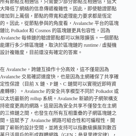
所有節點互相通信，只需要少部分節點互相通信，這大
大降低了網絡的信息傳遞複雜性。因此，即使驗證節點
增加到上萬個，節點的帶寬和處理能力要求都是恆定
的。因此，從節點參與的角度看，Avalanche 平台的區塊
鏈比 Polkadot 和 Cosmos 的區塊鏈更具包容性，因為
Avalanche 每條鏈的驗證節點都可以無限擴張。一個節點
能運行多少條區塊鏈，取決於區塊鏈的 runtime / 虛擬機
設計複雜度，目前還沒有確定的答案。
在 Avalanche，跨鏈互操作十分高效，這不僅是因為
Avalanche 交易確認速度快，也是因為主網確保了共享確
定性保證（目前 X 鏈、P 鏈、C 鏈間可以實現近即時資
產轉移）。Avalanche 的安全共享模型不同於 Polkadot 或
以太坊最新的 rollup 系統。Avalanche 新穎的子網架構支
持密度更高的網路。這是因為安全共享不僅發生在主網
的三條鏈之間，也發生在所有互相重疊的子網區塊鏈之
間。這賦予了 Avalanche 網路可組合性和可編程性，開
闢了嶄新的設計空間，並將支持可以指數級擴展到數百
萬日活用戶的形成群體網路（GFN；參見里德定律），