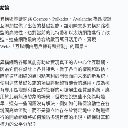
結論
異構區塊鏈網路 Cosmos、Polkadot、Avalanche 為區塊鏈
互聯網提供了出色的基礎設施，證明瞭異步異構網路模
型的高效性，也對當前的比特幣和以太坊網路進行了改
進。這些網路最終將容納數百萬日活用戶，實現
Web3「互聯網由用戶擁有和控制」的願景。
異構網路各顯其能有助於實現真正的去中心化互聯網，
因為它們在設計上各具特色，做了各自的權衡和取捨。
瞭解這些網絡的異同點有利於開發面向未來的新系統。
使用這些基礎設施的項目將超越智能合約應用，成為擁
有專用區塊鏈和自己的社群的可擴展生產質量系統，應
用於此前無法想象的場景。但現在說這些不免為時過
早，還有一些問題沒有解決，例如如何確保流動性在各
鏈間高效流動，而不是孤立地存在於特定鏈中？跨鏈運
行的開放組織將如何預防多鏈巨鯨的出現，確保財富和
權力的公平分配？