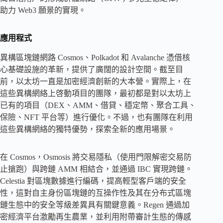
助力 Web3 願景的實現。
應用程式
異構區塊鏈網路 Cosmos、Polkadot 和 Avalanche 憑借核
心基礎設施的革新，提供了廣闊的設計空間。截至目
前，以太坊一直是加密經濟創新的大本營。實際上，在
這些異構網絡上啓動項目的團隊，最初都是對以太坊上
已有的項目（DEX、AMM、借貸、穩定幣、聚合工具、
保險、NFT 平台等）進行優化。不過，也有團隊在利用
這些異構網絡的獨特優勢，探索全新的應用場景。
在 Cosmos，Osmosis 將交易隱私（使用門限解密交易防
止搶跑）與跨鏈 AMM 相結合，並通過 IBC 實現跨鏈。
Celestia 對區塊數據進行編碼，提高輕型客戶端的安全
性，這對自主身份區塊鏈的互操作性及其在分布式區塊
鏈生態中的安全等級差異具有關鍵意義。Regen 通過加
密經濟平台激勵再生農業，並利用附帶審計生態的傳感